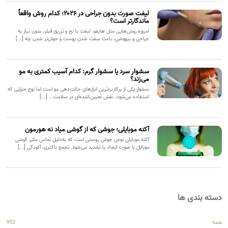
لیفت صورت بدون جراحی در ۲۰۲۶؛ کدام روش واقعاً
ماندگارتر است؟
امروزه روش‌هایی مثل هایفو، لیفت با نخ و تزریق فیلر، بدون نیاز به
جراحی و بیهوشی، باعث سفت شدن پوست و جوان‌تر شدن چه [...]
سشوار سرد یا سشوار گرم: کدام آسیب کمتری به مو
می‌زند؟
سشوار یکی از پرکاربردترین ابزارهای حالت‌دهی مو است اما نوع حرارتی که
استفاده می‌شود، نقش تعیین‌کننده‌ای در سلامت... [...]
آکنه موبایلی؛ جوشی که از گوشی میاد نه هورمون
آکنه موبایلی نوعی جوش پوستی است که به‌دلیل تماس مکرر گوشی
موبایل با صورت ایجاد یا تشدید می‌شود. تجمع باکتری، آلودگی [...]
دسته بندی ها
همه
992