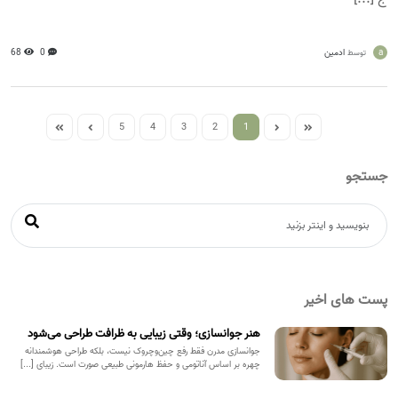
a
ادمین
0
68
توسط
5
4
3
2
1
جستجو
پست های اخیر
هنر جوانسازی؛ وقتی زیبایی به ظرافت طراحی می‌شود
جوانسازی مدرن فقط رفع چین‌وچروک نیست، بلکه طراحی هوشمندانه
چهره بر اساس آناتومی و حفظ هارمونی طبیعی صورت است. زیبای [...]