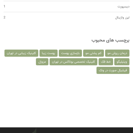
دیسپورت
1
لیزر واژینال
2
برچسب های محبوب
درمان ریزش مو
کم پشتی مو
بازسازی پوست
پوست زیبا
کلینیک زیبایی در تهران
ویتیلیگو
خط فک
کلینیک تخصصی بوتاکس در تهران
مزوژل
فیشیال صورت در ونک