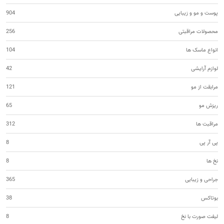
پوست و مو و زیبایی
904
محصولات مراقبتی
256
انواع ماسک ها
104
لوازم آرایشی
42
مرابقت از مو
121
ریزش مو
65
مراقبت ها
312
پی آر پی
8
نخ ها
8
جراحی و زیبایی
365
بوتاکس
38
لیفت صورت با نخ
8