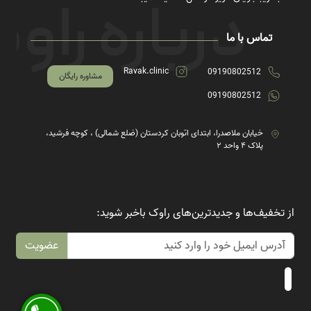
تماس با ما
Ravak.clinic
09190802512
مشاوره رایگان
09190802512
خیابان ملاصدرا، ابتدای اتوبان کردستان (ضلع شمالی) ، کوچه فرشید،
پلاک ۴ واحد ۲
از تخفیف‌ها و جدیدترین‌های راوک باخبر شوید:
عضویت