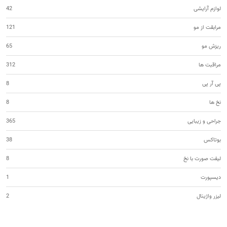
لوازم آرایشی
42
مرابقت از مو
121
ریزش مو
65
مراقبت ها
312
پی آر پی
8
نخ ها
8
جراحی و زیبایی
365
بوتاکس
38
لیفت صورت با نخ
8
دیسپورت
1
لیزر واژینال
2