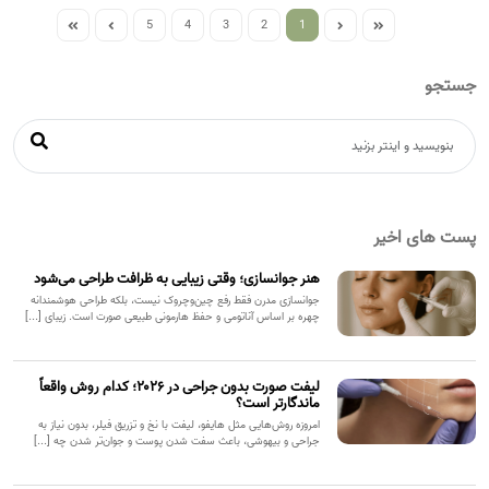
5
4
3
2
1
جستجو
پست های اخیر
هنر جوانسازی؛ وقتی زیبایی به ظرافت طراحی می‌شود
جوانسازی مدرن فقط رفع چین‌وچروک نیست، بلکه طراحی هوشمندانه
چهره بر اساس آناتومی و حفظ هارمونی طبیعی صورت است. زیبای [...]
لیفت صورت بدون جراحی در ۲۰۲۶؛ کدام روش واقعاً
ماندگارتر است؟
امروزه روش‌هایی مثل هایفو، لیفت با نخ و تزریق فیلر، بدون نیاز به
جراحی و بیهوشی، باعث سفت شدن پوست و جوان‌تر شدن چه [...]