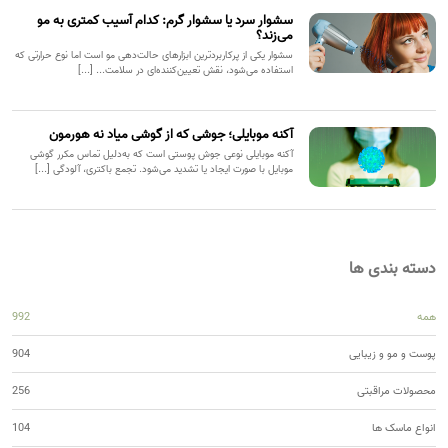
سشوار سرد یا سشوار گرم: کدام آسیب کمتری به مو
می‌زند؟
سشوار یکی از پرکاربردترین ابزارهای حالت‌دهی مو است اما نوع حرارتی که
استفاده می‌شود، نقش تعیین‌کننده‌ای در سلامت... [...]
آکنه موبایلی؛ جوشی که از گوشی میاد نه هورمون
آکنه موبایلی نوعی جوش پوستی است که به‌دلیل تماس مکرر گوشی
موبایل با صورت ایجاد یا تشدید می‌شود. تجمع باکتری، آلودگی [...]
دسته بندی ها
همه
992
پوست و مو و زیبایی
904
محصولات مراقبتی
256
انواع ماسک ها
104