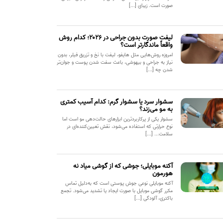
صورت است. زیبای [...]
لیفت صورت بدون جراحی در ۲۰۲۶؛ کدام روش
واقعاً ماندگارتر است؟
امروزه روش‌هایی مثل هایفو، لیفت با نخ و تزریق فیلر، بدون
نیاز به جراحی و بیهوشی، باعث سفت شدن پوست و جوان‌تر
شدن چه [...]
سشوار سرد یا سشوار گرم: کدام آسیب کمتری
به مو می‌زند؟
سشوار یکی از پرکاربردترین ابزارهای حالت‌دهی مو است اما
نوع حرارتی که استفاده می‌شود، نقش تعیین‌کننده‌ای در
سلامت... [...]
آکنه موبایلی؛ جوشی که از گوشی میاد نه
هورمون
آکنه موبایلی نوعی جوش پوستی است که به‌دلیل تماس
مکرر گوشی موبایل با صورت ایجاد یا تشدید می‌شود. تجمع
باکتری، آلودگی [...]