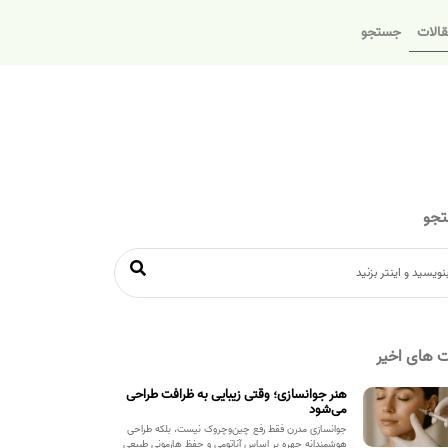
الات
جستجو
جو
 های اخیر
هنر جوانسازی؛ وقتی زیبایی به ظرافت طراحی
می‌شود
جوانسازی مدرن فقط رفع چین‌وچروک نیست، بلکه طراحی
هوشمندانه چهره بر اساس آناتومی و حفظ هارمونی طبیعی