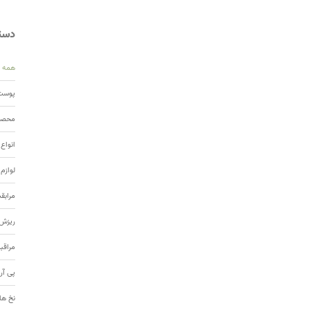
دسته
همه
پوست 
محصول
انواع
لوازم
مرابق
ریزش 
مراقب
پی آر
نخ ها