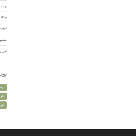
جراحی
بوتا
لیفت 
دیسپ
لیزر و
برچ
درم
کلین
کلی