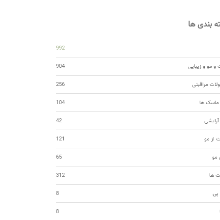
 بندی ها
992
و مو و زیبایی
904
ات مراقبتی
256
 ماسک ها
104
 آرایشی
42
ت از مو
121
مو
65
ت ها
312
 پی
8
8