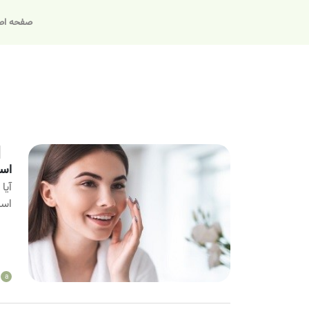
صفحه اص
اسک
آیا
اسک
a