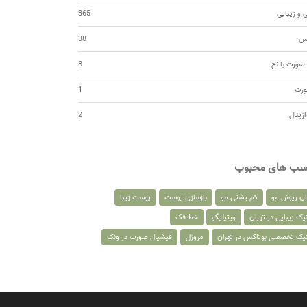
 و زیبایی
365
کس
38
صورت با نخ
8
ورت
1
اژینال
2
سب های محبوب
ان ریزش مو
کم پشتی مو
بازسازی پوست
پوست زیبا
یک زیبایی در تهران
ویتیلیگو
خط فک
نیک تخصصی بوتاکس در تهران
مزوژل
فیشیال صورت در ونک