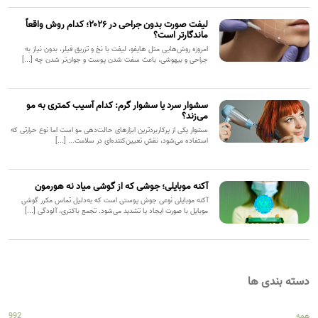
لیفت صورت بدون جراحی در ۲۰۲۶؛ کدام روش واقعاً
ماندگارتر است؟
امروزه روش‌هایی مثل هایفو، لیفت با نخ و تزریق فیلر، بدون نیاز به
جراحی و بیهوشی، باعث سفت شدن پوست و جوان‌تر شدن چه [...]
سشوار سرد یا سشوار گرم: کدام آسیب کمتری به مو
می‌زند؟
سشوار یکی از پرکاربردترین ابزارهای حالت‌دهی مو است اما نوع حرارتی که
استفاده می‌شود، نقش تعیین‌کننده‌ای در سلامت... [...]
آکنه موبایلی؛ جوشی که از گوشی میاد نه هورمون
آکنه موبایلی نوعی جوش پوستی است که به‌دلیل تماس مکرر گوشی
موبایل با صورت ایجاد یا تشدید می‌شود. تجمع باکتری، آلودگی [...]
دسته بندی ها
همه
992