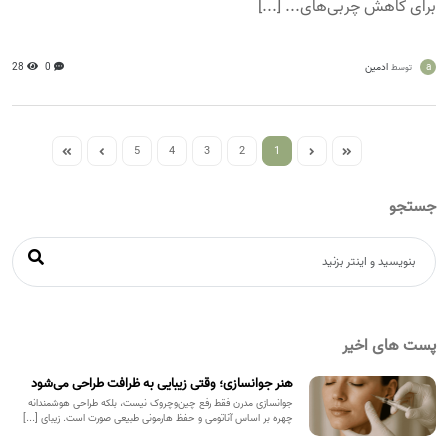
برای کاهش چربی‌های... [...]
a
ادمین
0
28
توسط
5
4
3
2
1
جستجو
پست های اخیر
هنر جوانسازی؛ وقتی زیبایی به ظرافت طراحی می‌شود
جوانسازی مدرن فقط رفع چین‌وچروک نیست، بلکه طراحی هوشمندانه
چهره بر اساس آناتومی و حفظ هارمونی طبیعی صورت است. زیبای [...]