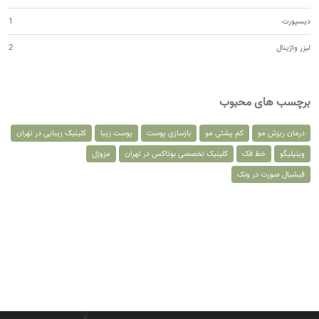
دیسپورت
1
لیزر واژینال
2
برچسب های محبوب
درمان ریزش مو
کم پشتی مو
بازسازی پوست
پوست زیبا
کلینیک زیبایی در تهران
ویتیلیگو
خط فک
کلینیک تخصصی بوتاکس در تهران
مزوژل
فیشیال صورت در ونک