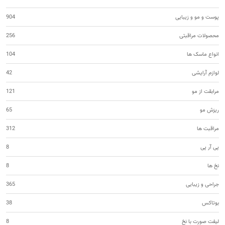
پوست و مو و زیبایی
904
محصولات مراقبتی
256
انواع ماسک ها
104
لوازم آرایشی
42
مرابقت از مو
121
ریزش مو
65
مراقبت ها
312
پی آر پی
8
نخ ها
8
جراحی و زیبایی
365
بوتاکس
38
لیفت صورت با نخ
8