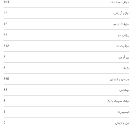
انواع ماسک ها
104
لوازم آرایشی
42
مرابقت از مو
121
ریزش مو
65
مراقبت ها
312
پی آر پی
8
نخ ها
8
جراحی و زیبایی
365
بوتاکس
38
لیفت صورت با نخ
8
دیسپورت
1
لیزر واژینال
2