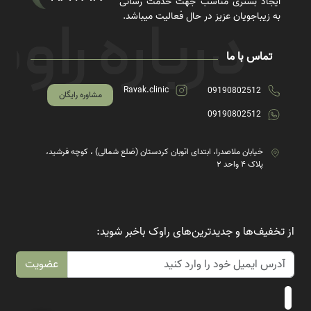
ایجاد بستری مناسب جهت خدمت رسانی
به زیباجویان عزیز در حال فعالیت میباشد.
تماس با ما
Ravak.clinic
09190802512
مشاوره رایگان
09190802512
خیابان ملاصدرا، ابتدای اتوبان کردستان (ضلع شمالی) ، کوچه فرشید،
پلاک ۴ واحد ۲
از تخفیف‌ها و جدیدترین‌های راوک باخبر شوید:
عضویت