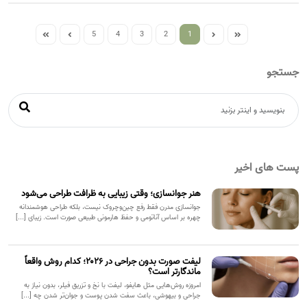
5
4
3
2
1
جستجو
پست های اخیر
هنر جوانسازی؛ وقتی زیبایی به ظرافت طراحی می‌شود
جوانسازی مدرن فقط رفع چین‌وچروک نیست، بلکه طراحی هوشمندانه
چهره بر اساس آناتومی و حفظ هارمونی طبیعی صورت است. زیبای [...]
لیفت صورت بدون جراحی در ۲۰۲۶؛ کدام روش واقعاً
ماندگارتر است؟
امروزه روش‌هایی مثل هایفو، لیفت با نخ و تزریق فیلر، بدون نیاز به
جراحی و بیهوشی، باعث سفت شدن پوست و جوان‌تر شدن چه [...]