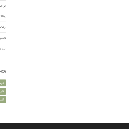
جراحی
بوتا
لیفت 
دیسپ
لیزر و
برچ
درم
کلین
کلی