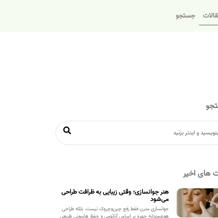
الات
جستجو
جو
 های اخیر
هنر جوانسازی؛ وقتی زیبایی به ظرافت طراحی
می‌شود
جوانسازی مدرن فقط رفع چین‌وچروک نیست، بلکه طراحی
هوشمندانه چهره بر اساس آناتومی و حفظ هارمونی طبیعی