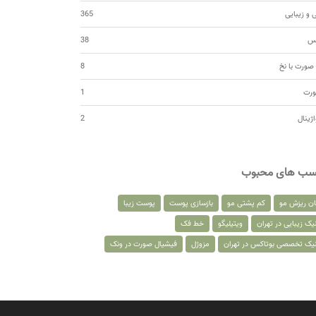
 و زیبایی
365
کس
38
صورت با نخ
8
ورت
1
اژینال
2
سب های محبوب
ان ریزش مو
کم پشتی مو
بازسازی پوست
پوست زیبا
یک زیبایی در تهران
ویتیلیگو
خط فک
نیک تخصصی بوتاکس در تهران
مزوژل
فیشیال صورت در ونک