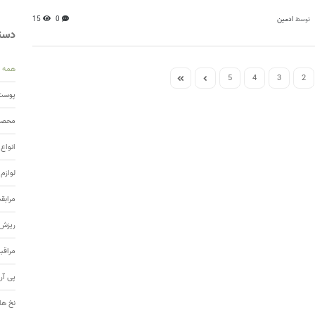
ادمین
0
15
توسط
دسته
همه
5
4
3
2
پوست 
محصول
انواع
لوازم
مرابق
ریزش 
مراقب
پی آر
نخ ها