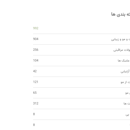
 بندی ها
992
و مو و زیبایی
904
ات مراقبتی
256
 ماسک ها
104
 آرایشی
42
ت از مو
121
مو
65
ت ها
312
 پی
8
8