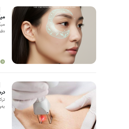
میک
میک
«فع
a
درم
ترک
به‌