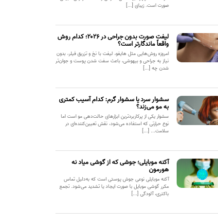
صورت است. زیبای [...]
لیفت صورت بدون جراحی در ۲۰۲۶؛ کدام روش
واقعاً ماندگارتر است؟
امروزه روش‌هایی مثل هایفو، لیفت با نخ و تزریق فیلر، بدون
نیاز به جراحی و بیهوشی، باعث سفت شدن پوست و جوان‌تر
شدن چه [...]
سشوار سرد یا سشوار گرم: کدام آسیب کمتری
به مو می‌زند؟
سشوار یکی از پرکاربردترین ابزارهای حالت‌دهی مو است اما
نوع حرارتی که استفاده می‌شود، نقش تعیین‌کننده‌ای در
سلامت... [...]
آکنه موبایلی؛ جوشی که از گوشی میاد نه
هورمون
آکنه موبایلی نوعی جوش پوستی است که به‌دلیل تماس
مکرر گوشی موبایل با صورت ایجاد یا تشدید می‌شود. تجمع
باکتری، آلودگی [...]