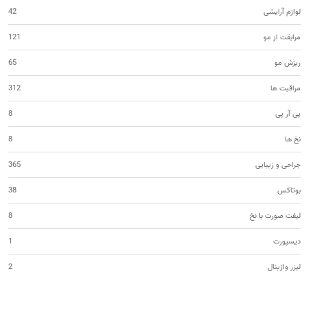
لوازم آرایشی
42
مرابقت از مو
121
ریزش مو
65
مراقبت ها
312
پی آر پی
8
نخ ها
8
جراحی و زیبایی
365
بوتاکس
38
لیفت صورت با نخ
8
دیسپورت
1
لیزر واژینال
2