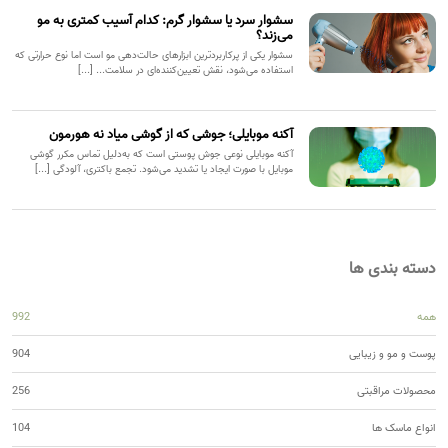
سشوار سرد یا سشوار گرم: کدام آسیب کمتری به مو
می‌زند؟
سشوار یکی از پرکاربردترین ابزارهای حالت‌دهی مو است اما نوع حرارتی که
استفاده می‌شود، نقش تعیین‌کننده‌ای در سلامت... [...]
آکنه موبایلی؛ جوشی که از گوشی میاد نه هورمون
آکنه موبایلی نوعی جوش پوستی است که به‌دلیل تماس مکرر گوشی
موبایل با صورت ایجاد یا تشدید می‌شود. تجمع باکتری، آلودگی [...]
دسته بندی ها
همه
992
پوست و مو و زیبایی
904
محصولات مراقبتی
256
انواع ماسک ها
104