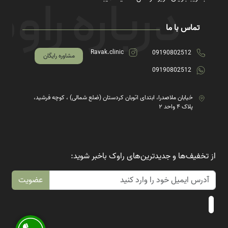
تماس با ما
Ravak.clinic
09190802512
مشاوره رایگان
09190802512
خیابان ملاصدرا، ابتدای اتوبان کردستان (ضلع شمالی) ، کوچه فرشید،
پلاک ۴ واحد ۲
از تخفیف‌ها و جدیدترین‌های راوک باخبر شوید:
عضویت