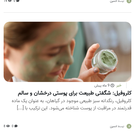
a
ادمین
0
14
توسط
خبر
9 ماه پیش
کلروفیل: شگفتی طبیعت برای پوستی درخشان و سالم
کلروفیل، رنگدانه سبز طبیعی موجود در گیاهان، به عنوان یک ماده
قدرتمند در مراقبت از پوست شناخته می‌شود. این ترکیب با [...]
a
ادمین
0
8
توسط