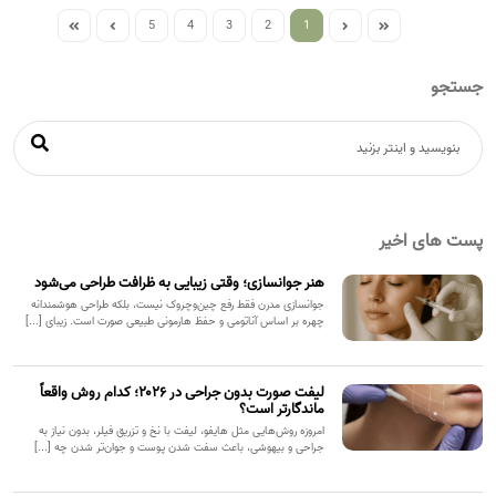
5
4
3
2
1
جستجو
پست های اخیر
هنر جوانسازی؛ وقتی زیبایی به ظرافت طراحی می‌شود
جوانسازی مدرن فقط رفع چین‌وچروک نیست، بلکه طراحی هوشمندانه
چهره بر اساس آناتومی و حفظ هارمونی طبیعی صورت است. زیبای [...]
لیفت صورت بدون جراحی در ۲۰۲۶؛ کدام روش واقعاً
ماندگارتر است؟
امروزه روش‌هایی مثل هایفو، لیفت با نخ و تزریق فیلر، بدون نیاز به
جراحی و بیهوشی، باعث سفت شدن پوست و جوان‌تر شدن چه [...]