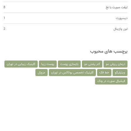
لیفت صورت با نخ
8
دیسپورت
1
لیزر واژینال
2
برچسب های محبوب
درمان ریزش مو
کم پشتی مو
بازسازی پوست
پوست زیبا
کلینیک زیبایی در تهران
ویتیلیگو
خط فک
کلینیک تخصصی بوتاکس در تهران
مزوژل
فیشیال صورت در ونک