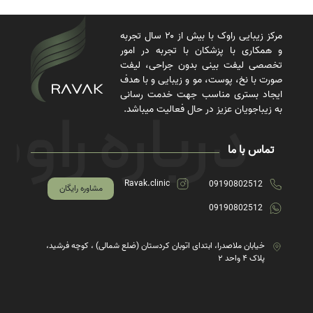
مرکز زیبایی راوک با بیش از ۲۰ سال تجربه
و همکاری با پزشکان با تجربه در امور
تخصصی لیفت بینی بدون جراحی، لیفت
صورت با نخ، پوست، مو و زیبایی و با هدف
ایجاد بستری مناسب جهت خدمت رسانی
به زیباجویان عزیز در حال فعالیت میباشد.
تماس با ما
Ravak.clinic
09190802512
مشاوره رایگان
09190802512
خیابان ملاصدرا، ابتدای اتوبان کردستان (ضلع شمالی) ، کوچه فرشید،
پلاک ۴ واحد ۲