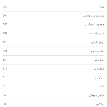
همه
992
پوست و مو و زیبایی
904
محصولات مراقبتی
256
انواع ماسک ها
104
لوازم آرایشی
42
مرابقت از مو
121
ریزش مو
65
مراقبت ها
312
پی آر پی
8
نخ ها
8
جراحی و زیبایی
365
بوتاکس
38