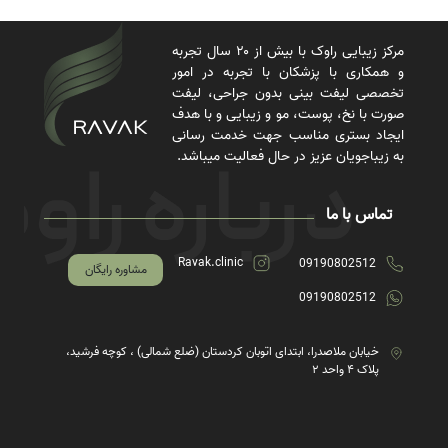
مرکز زیبایی راوک با بیش از ۲۰ سال تجربه
و همکاری با پزشکان با تجربه در امور
تخصصی لیفت بینی بدون جراحی، لیفت
صورت با نخ، پوست، مو و زیبایی و با هدف
ایجاد بستری مناسب جهت خدمت رسانی
به زیباجویان عزیز در حال فعالیت میباشد.
تماس با ما
Ravak.clinic
09190802512
مشاوره رایگان
09190802512
خیابان ملاصدرا، ابتدای اتوبان کردستان (ضلع شمالی) ، کوچه فرشید،
پلاک ۴ واحد ۲