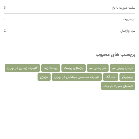
لیفت صورت با نخ
8
دیسپورت
1
لیزر واژینال
2
برچسب های محبوب
درمان ریزش مو
کم پشتی مو
بازسازی پوست
پوست زیبا
کلینیک زیبایی در تهران
ویتیلیگو
خط فک
کلینیک تخصصی بوتاکس در تهران
مزوژل
فیشیال صورت در ونک