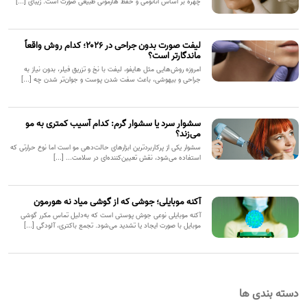
چهره بر اساس آناتومی و حفظ هارمونی طبیعی صورت است. زیبای [...]
لیفت صورت بدون جراحی در ۲۰۲۶؛ کدام روش واقعاً
ماندگارتر است؟
امروزه روش‌هایی مثل هایفو، لیفت با نخ و تزریق فیلر، بدون نیاز به
جراحی و بیهوشی، باعث سفت شدن پوست و جوان‌تر شدن چه [...]
سشوار سرد یا سشوار گرم: کدام آسیب کمتری به مو
می‌زند؟
سشوار یکی از پرکاربردترین ابزارهای حالت‌دهی مو است اما نوع حرارتی که
استفاده می‌شود، نقش تعیین‌کننده‌ای در سلامت... [...]
آکنه موبایلی؛ جوشی که از گوشی میاد نه هورمون
آکنه موبایلی نوعی جوش پوستی است که به‌دلیل تماس مکرر گوشی
موبایل با صورت ایجاد یا تشدید می‌شود. تجمع باکتری، آلودگی [...]
دسته بندی ها