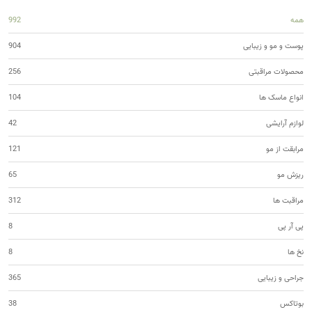
همه
992
پوست و مو و زیبایی
904
محصولات مراقبتی
256
انواع ماسک ها
104
لوازم آرایشی
42
مرابقت از مو
121
ریزش مو
65
مراقبت ها
312
پی آر پی
8
نخ ها
8
جراحی و زیبایی
365
بوتاکس
38