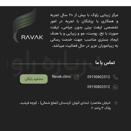
مرکز زیبایی راوک با بیش از ۲۰ سال تجربه
و همکاری با پزشکان با تجربه در امور
تخصصی لیفت بینی بدون جراحی، لیفت
صورت با نخ، پوست، مو و زیبایی و با هدف
ایجاد بستری مناسب جهت خدمت رسانی
به زیباجویان عزیز در حال فعالیت میباشد.
تماس با ما
Ravak.clinic
09190802512
مشاوره رایگان
09190802512
خیابان ملاصدرا، ابتدای اتوبان کردستان (ضلع شمالی) ، کوچه فرشید،
پلاک ۴ واحد ۲