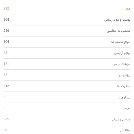
همه
992
پوست و مو و زیبایی
904
محصولات مراقبتی
256
انواع ماسک ها
104
لوازم آرایشی
42
مرابقت از مو
121
ریزش مو
65
مراقبت ها
312
پی آر پی
8
نخ ها
8
جراحی و زیبایی
365
بوتاکس
38