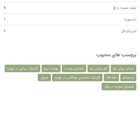
لیفت صورت با نخ
8
دیسپورت
1
لیزر واژینال
2
برچسب های محبوب
درمان ریزش مو
کم پشتی مو
بازسازی پوست
پوست زیبا
کلینیک زیبایی در تهران
ویتیلیگو
خط فک
کلینیک تخصصی بوتاکس در تهران
مزوژل
فیشیال صورت در ونک