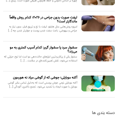
چهره بر اساس آناتومی و حفظ هارمونی طبیعی صورت است. زیبای [...]
لیفت صورت بدون جراحی در ۲۰۲۶؛ کدام روش واقعاً
ماندگارتر است؟
امروزه روش‌هایی مثل هایفو، لیفت با نخ و تزریق فیلر، بدون نیاز به
جراحی و بیهوشی، باعث سفت شدن پوست و جوان‌تر شدن چه [...]
سشوار سرد یا سشوار گرم: کدام آسیب کمتری به مو
می‌زند؟
سشوار یکی از پرکاربردترین ابزارهای حالت‌دهی مو است اما نوع حرارتی که
استفاده می‌شود، نقش تعیین‌کننده‌ای در سلامت... [...]
آکنه موبایلی؛ جوشی که از گوشی میاد نه هورمون
آکنه موبایلی نوعی جوش پوستی است که به‌دلیل تماس مکرر گوشی
موبایل با صورت ایجاد یا تشدید می‌شود. تجمع باکتری، آلودگی [...]
دسته بندی ها