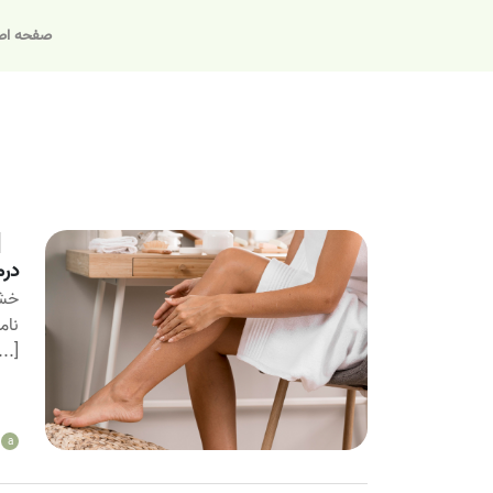
صفحه اص
درم
خشک
نام
...]
a