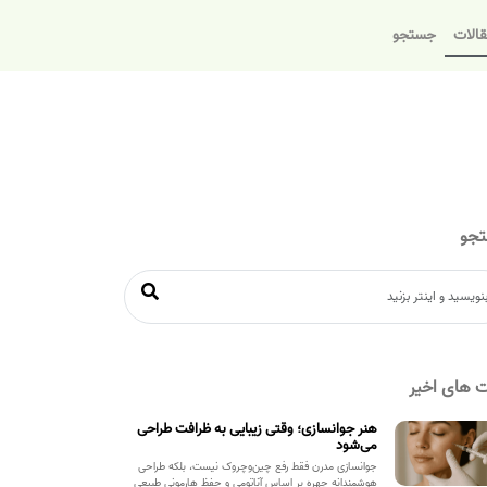
الات
جستجو
جو
 های اخیر
هنر جوانسازی؛ وقتی زیبایی به ظرافت طراحی
می‌شود
جوانسازی مدرن فقط رفع چین‌وچروک نیست، بلکه طراحی
هوشمندانه چهره بر اساس آناتومی و حفظ هارمونی طبیعی