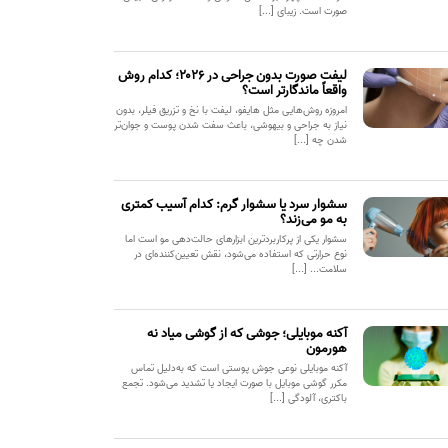
صورت است. زیبای [...]
لیفت صورت بدون جراحی در ۲۰۲۶؛ کدام روش
واقعاً ماندگارتر است؟
امروزه روش‌هایی مثل هایفو، لیفت با نخ و تزریق فیلر، بدون
نیاز به جراحی و بیهوشی، باعث سفت شدن پوست و جوان‌تر
شدن چه [...]
سشوار سرد یا سشوار گرم: کدام آسیب کمتری
به مو می‌زند؟
سشوار یکی از پرکاربردترین ابزارهای حالت‌دهی مو است اما
نوع حرارتی که استفاده می‌شود، نقش تعیین‌کننده‌ای در
سلامت... [...]
آکنه موبایلی؛ جوشی که از گوشی میاد نه
هورمون
آکنه موبایلی نوعی جوش پوستی است که به‌دلیل تماس
مکرر گوشی موبایل با صورت ایجاد یا تشدید می‌شود. تجمع
باکتری، آلودگی [...]