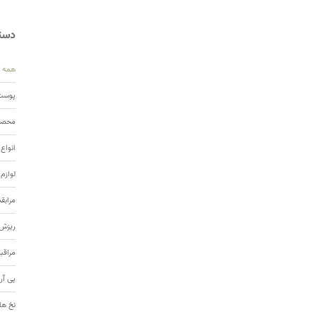
دسته
همه
پوست 
محصول
انواع
لوازم
مرابق
ریزش 
مراقب
پی آر
نخ ها