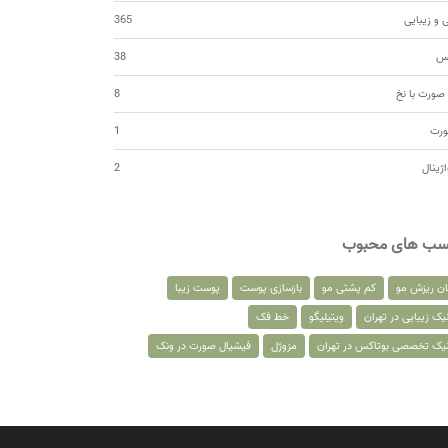
 و زیبایی
365
کس
38
صورت با نخ
8
ورت
1
اژینال
2
سب های محبوب
ان ریزش مو
کم پشتی مو
بازسازی پوست
پوست زیبا
یک زیبایی در تهران
ویتیلیگو
خط فک
نیک تخصصی بوتاکس در تهران
مزوژل
فیشیال صورت در ونک