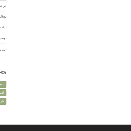
جراحی
بوتا
لیفت 
دیسپ
لیزر و
برچ
درم
کلین
کلی