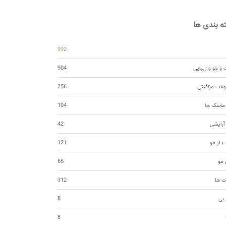
 بندی ها
992
و مو و زیبایی
904
ات مراقبتی
256
 ماسک ها
104
 آرایشی
42
ت از مو
121
مو
65
ت ها
312
 پی
8
8