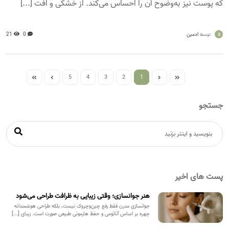
که پوست نیز به‌وضوح آن را احساس می‌کند. از خشکی و افت [...]
a
ادمین
0
21
توسط
5
4
3
2
1
جستجو
پست های اخیر
هنر جوانسازی؛ وقتی زیبایی به ظرافت طراحی می‌شود
جوانسازی مدرن فقط رفع چین‌وچروک نیست، بلکه طراحی هوشمندانه
چهره بر اساس آناتومی و حفظ هارمونی طبیعی صورت است. زیبای [...]