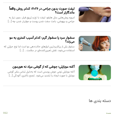
لیفت صورت بدون جراحی در ۲۰۲۶؛ کدام روش واقعاً
ماندگارتر است؟
امروزه روش‌هایی مثل هایفو، لیفت با نخ و تزریق فیلر، بدون نیاز به
جراحی و بیهوشی، باعث سفت شدن پوست و جوان‌تر شدن چه [...]
سشوار سرد یا سشوار گرم: کدام آسیب کمتری به مو
می‌زند؟
سشوار یکی از پرکاربردترین ابزارهای حالت‌دهی مو است اما نوع حرارتی که
استفاده می‌شود، نقش تعیین‌کننده‌ای در سلامت... [...]
آکنه موبایلی؛ جوشی که از گوشی میاد نه هورمون
آکنه موبایلی نوعی جوش پوستی است که به‌دلیل تماس مکرر گوشی
موبایل با صورت ایجاد یا تشدید می‌شود. تجمع باکتری، آلودگی [...]
دسته بندی ها
همه
992