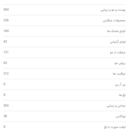
پوست و مو و زیبایی
904
محصولات مراقبتی
256
انواع ماسک ها
104
لوازم آرایشی
42
مرابقت از مو
121
ریزش مو
65
مراقبت ها
312
پی آر پی
8
نخ ها
8
جراحی و زیبایی
365
بوتاکس
38
لیفت صورت با نخ
8