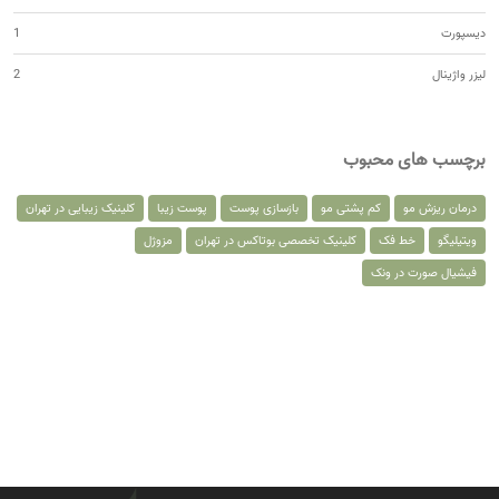
دیسپورت
1
لیزر واژینال
2
برچسب های محبوب
درمان ریزش مو
کم پشتی مو
بازسازی پوست
پوست زیبا
کلینیک زیبایی در تهران
ویتیلیگو
خط فک
کلینیک تخصصی بوتاکس در تهران
مزوژل
فیشیال صورت در ونک