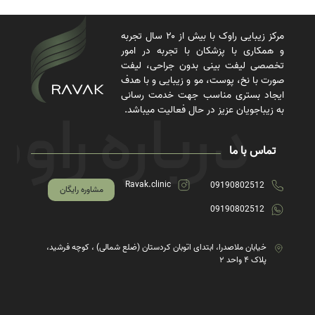
مرکز زیبایی راوک با بیش از ۲۰ سال تجربه
و همکاری با پزشکان با تجربه در امور
تخصصی لیفت بینی بدون جراحی، لیفت
صورت با نخ، پوست، مو و زیبایی و با هدف
ایجاد بستری مناسب جهت خدمت رسانی
به زیباجویان عزیز در حال فعالیت میباشد.
تماس با ما
Ravak.clinic
09190802512
مشاوره رایگان
09190802512
خیابان ملاصدرا، ابتدای اتوبان کردستان (ضلع شمالی) ، کوچه فرشید،
پلاک ۴ واحد ۲