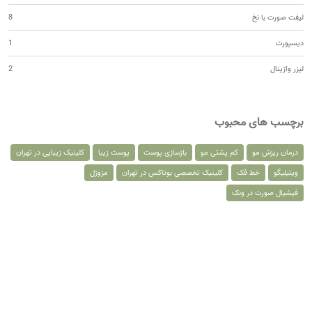
لیفت صورت با نخ
8
دیسپورت
1
لیزر واژینال
2
برچسب های محبوب
درمان ریزش مو
کم پشتی مو
بازسازی پوست
پوست زیبا
کلینیک زیبایی در تهران
ویتیلیگو
خط فک
کلینیک تخصصی بوتاکس در تهران
مزوژل
فیشیال صورت در ونک