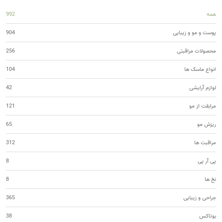
همه
992
پوست و مو و زیبایی
904
محصولات مراقبتی
256
انواع ماسک ها
104
لوازم آرایشی
42
مرابقت از مو
121
ریزش مو
65
مراقبت ها
312
پی آر پی
8
نخ ها
8
جراحی و زیبایی
365
بوتاکس
38