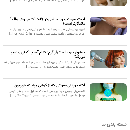
چهره بر اساس آناتومی و حفظ هارمونی طبیعی صورت است. زیبای [...]
لیفت صورت بدون جراحی در ۲۰۲۶؛ کدام روش واقعاً
ماندگارتر است؟
امروزه روش‌هایی مثل هایفو، لیفت با نخ و تزریق فیلر، بدون نیاز به
جراحی و بیهوشی، باعث سفت شدن پوست و جوان‌تر شدن چه [...]
سشوار سرد یا سشوار گرم: کدام آسیب کمتری به مو
می‌زند؟
سشوار یکی از پرکاربردترین ابزارهای حالت‌دهی مو است اما نوع حرارتی که
استفاده می‌شود، نقش تعیین‌کننده‌ای در سلامت... [...]
آکنه موبایلی؛ جوشی که از گوشی میاد نه هورمون
آکنه موبایلی نوعی جوش پوستی است که به‌دلیل تماس مکرر گوشی
موبایل با صورت ایجاد یا تشدید می‌شود. تجمع باکتری، آلودگی [...]
دسته بندی ها