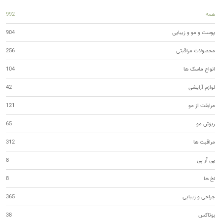
همه
992
پوست و مو و زیبایی
904
محصولات مراقبتی
256
انواع ماسک ها
104
لوازم آرایشی
42
مرابقت از مو
121
ریزش مو
65
مراقبت ها
312
پی آر پی
8
نخ ها
8
جراحی و زیبایی
365
بوتاکس
38