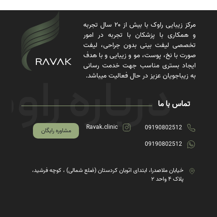
مرکز زیبایی راوک با بیش از ۲۰ سال تجربه
و همکاری با پزشکان با تجربه در امور
تخصصی لیفت بینی بدون جراحی، لیفت
صورت با نخ، پوست، مو و زیبایی و با هدف
ایجاد بستری مناسب جهت خدمت رسانی
به زیباجویان عزیز در حال فعالیت میباشد.
تماس با ما
Ravak.clinic
09190802512
مشاوره رایگان
09190802512
خیابان ملاصدرا، ابتدای اتوبان کردستان (ضلع شمالی) ، کوچه فرشید،
پلاک ۴ واحد ۲