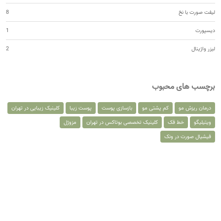
لیفت صورت با نخ
8
دیسپورت
1
لیزر واژینال
2
برچسب های محبوب
درمان ریزش مو
کم پشتی مو
بازسازی پوست
پوست زیبا
کلینیک زیبایی در تهران
ویتیلیگو
خط فک
کلینیک تخصصی بوتاکس در تهران
مزوژل
فیشیال صورت در ونک