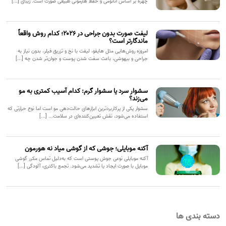
چهره بر اساس آناتومی و حفظ هارمونی طبیعی صورت است. زیبای [...]
لیفت صورت بدون جراحی در ۲۰۲۶؛ کدام روش واقعاً
ماندگارتر است؟
امروزه روش‌هایی مثل هایفو، لیفت با نخ و تزریق فیلر، بدون نیاز به
جراحی و بیهوشی، باعث سفت شدن پوست و جوان‌تر شدن چه [...]
سشوار سرد یا سشوار گرم: کدام آسیب کمتری به مو
می‌زند؟
سشوار یکی از پرکاربردترین ابزارهای حالت‌دهی مو است اما نوع حرارتی که
استفاده می‌شود، نقش تعیین‌کننده‌ای در سلامت... [...]
آکنه موبایلی؛ جوشی که از گوشی میاد نه هورمون
آکنه موبایلی نوعی جوش پوستی است که به‌دلیل تماس مکرر گوشی
موبایل با صورت ایجاد یا تشدید می‌شود. تجمع باکتری، آلودگی [...]
دسته بندی ها