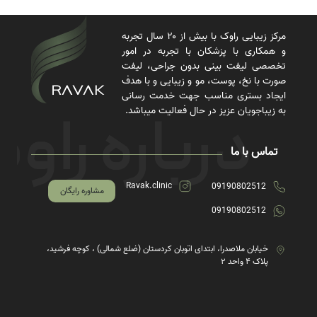
مرکز زیبایی راوک با بیش از ۲۰ سال تجربه
و همکاری با پزشکان با تجربه در امور
تخصصی لیفت بینی بدون جراحی، لیفت
صورت با نخ، پوست، مو و زیبایی و با هدف
ایجاد بستری مناسب جهت خدمت رسانی
به زیباجویان عزیز در حال فعالیت میباشد.
تماس با ما
Ravak.clinic
09190802512
مشاوره رایگان
09190802512
خیابان ملاصدرا، ابتدای اتوبان کردستان (ضلع شمالی) ، کوچه فرشید،
پلاک ۴ واحد ۲