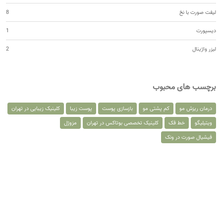
لیفت صورت با نخ
8
دیسپورت
1
لیزر واژینال
2
برچسب های محبوب
درمان ریزش مو
کم پشتی مو
بازسازی پوست
پوست زیبا
کلینیک زیبایی در تهران
ویتیلیگو
خط فک
کلینیک تخصصی بوتاکس در تهران
مزوژل
فیشیال صورت در ونک