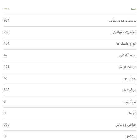
همه
992
پوست و مو و زیبایی
904
محصولات مراقبتی
256
انواع ماسک ها
104
لوازم آرایشی
42
مرابقت از مو
121
ریزش مو
65
مراقبت ها
312
پی آر پی
8
نخ ها
8
جراحی و زیبایی
365
بوتاکس
38