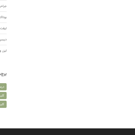
جراحی
بوتا
لیفت 
دیسپ
لیزر و
برچ
درم
کلین
کلی