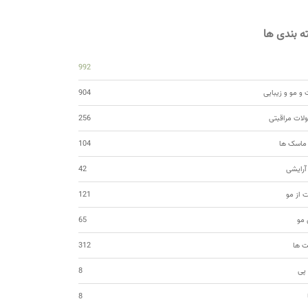
 بندی ها
992
و مو و زیبایی
904
ات مراقبتی
256
 ماسک ها
104
 آرایشی
42
ت از مو
121
مو
65
ت ها
312
 پی
8
8