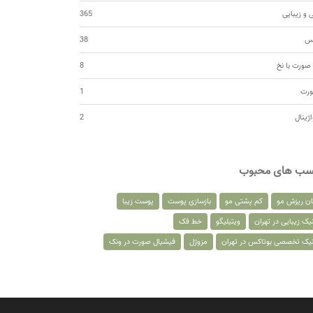
 و زیبایی
365
کس
38
صورت با نخ
8
ورت
1
اژینال
2
سب های محبوب
ان ریزش مو
کم پشتی مو
بازسازی پوست
پوست زیبا
یک زیبایی در تهران
ویتیلیگو
خط فک
نیک تخصصی بوتاکس در تهران
مزوژل
فیشیال صورت در ونک