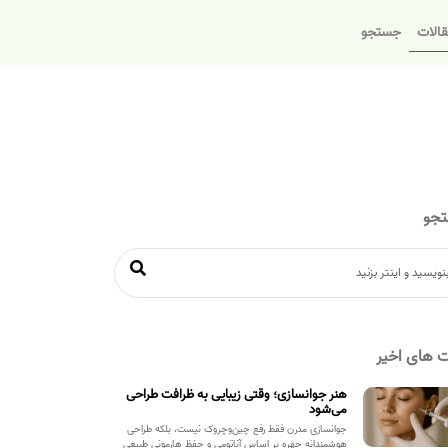
الات
جستجو
جو
 های اخیر
هنر جوانسازی؛ وقتی زیبایی به ظرافت طراحی
می‌شود
جوانسازی مدرن فقط رفع چین‌وچروک نیست، بلکه طراحی
هوشمندانه چهره بر اساس آناتومی و حفظ هارمونی طبیعی