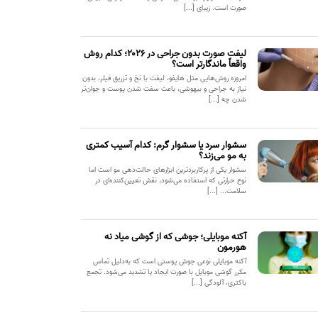
صورت است. زیبای [...]
لیفت صورت بدون جراحی در ۲۰۲۶؛ کدام روش
واقعاً ماندگارتر است؟
امروزه روش‌هایی مثل هایفو، لیفت با نخ و تزریق فیلر، بدون
نیاز به جراحی و بیهوشی، باعث سفت شدن پوست و جوان‌تر
شدن چه [...]
سشوار سرد یا سشوار گرم: کدام آسیب کمتری
به مو می‌زند؟
سشوار یکی از پرکاربردترین ابزارهای حالت‌دهی مو است اما
نوع حرارتی که استفاده می‌شود، نقش تعیین‌کننده‌ای در
سلامت... [...]
آکنه موبایلی؛ جوشی که از گوشی میاد نه
هورمون
آکنه موبایلی نوعی جوش پوستی است که به‌دلیل تماس
مکرر گوشی موبایل با صورت ایجاد یا تشدید می‌شود. تجمع
باکتری، آلودگی [...]