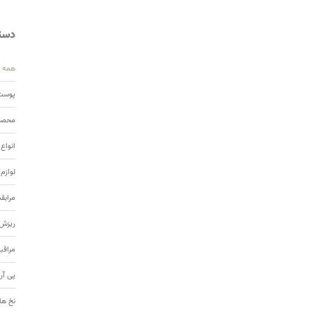
دسته
همه
پوست 
محصول
انواع
لوازم
مرابق
ریزش 
مراقب
پی آر
نخ ها