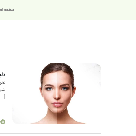
صفحه اص
دلی
تغی
شود
...]
a