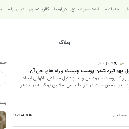
لی
خدمات ما
لیفت صورت با نخ
درباره ما
گالری تصاویر
تماس با ما
مق
وبلاگ
جست
خبر
2 سال پیش
ل یهو تیره شدن پوست چیست و راه های حل آن!
یر رنگ پوست صورت می‌تواند از دلایل مختلفی ناگهانی ایجاد
. بدن ممکن است در شرایط خاص، ملانین (رنگدانه پوست) را
[
پست
ادمین
0
1829
توسط