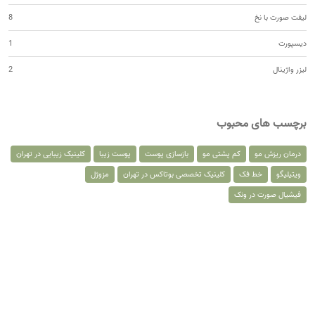
لیفت صورت با نخ
8
دیسپورت
1
لیزر واژینال
2
برچسب های محبوب
درمان ریزش مو
کم پشتی مو
بازسازی پوست
پوست زیبا
کلینیک زیبایی در تهران
ویتیلیگو
خط فک
کلینیک تخصصی بوتاکس در تهران
مزوژل
فیشیال صورت در ونک