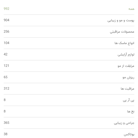
همه
992
پوست و مو و زیبایی
904
محصولات مراقبتی
256
انواع ماسک ها
104
لوازم آرایشی
42
مرابقت از مو
121
ریزش مو
65
مراقبت ها
312
پی آر پی
8
نخ ها
8
جراحی و زیبایی
365
بوتاکس
38