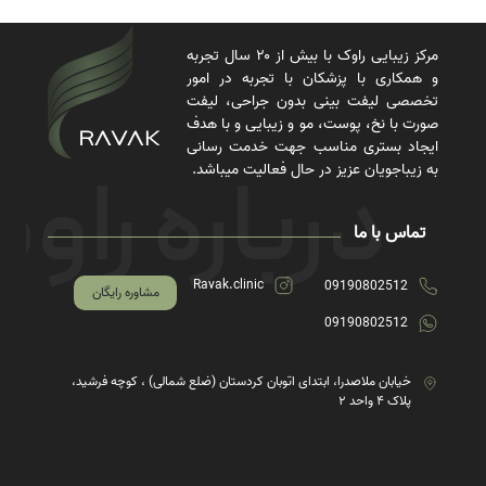
مرکز زیبایی راوک با بیش از ۲۰ سال تجربه
و همکاری با پزشکان با تجربه در امور
تخصصی لیفت بینی بدون جراحی، لیفت
صورت با نخ، پوست، مو و زیبایی و با هدف
ایجاد بستری مناسب جهت خدمت رسانی
به زیباجویان عزیز در حال فعالیت میباشد.
تماس با ما
Ravak.clinic
09190802512
مشاوره رایگان
09190802512
خیابان ملاصدرا، ابتدای اتوبان کردستان (ضلع شمالی) ، کوچه فرشید،
پلاک ۴ واحد ۲