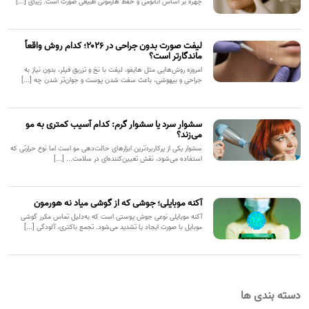
چهره بر اساس آناتومی و حفظ هارمونی طبیعی صورت است. زیبای [...]
لیفت صورت بدون جراحی در ۲۰۲۶؛ کدام روش واقعاً
ماندگارتر است؟
امروزه روش‌هایی مثل هایفو، لیفت با نخ و تزریق فیلر، بدون نیاز به
جراحی و بیهوشی، باعث سفت شدن پوست و جوان‌تر شدن چه [...]
سشوار سرد یا سشوار گرم: کدام آسیب کمتری به مو
می‌زند؟
سشوار یکی از پرکاربردترین ابزارهای حالت‌دهی مو است اما نوع حرارتی که
استفاده می‌شود، نقش تعیین‌کننده‌ای در سلامت... [...]
آکنه موبایلی؛ جوشی که از گوشی میاد نه هورمون
آکنه موبایلی نوعی جوش پوستی است که به‌دلیل تماس مکرر گوشی
موبایل با صورت ایجاد یا تشدید می‌شود. تجمع باکتری، آلودگی [...]
دسته بندی ها