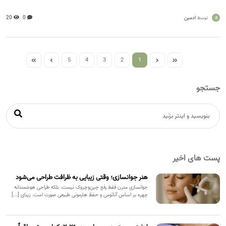
a
ادمین
0
20
توسط
5
4
3
2
1
جستجو
پست های اخیر
هنر جوانسازی؛ وقتی زیبایی به ظرافت طراحی می‌شود
جوانسازی مدرن فقط رفع چین‌وچروک نیست، بلکه طراحی هوشمندانه
چهره بر اساس آناتومی و حفظ هارمونی طبیعی صورت است. زیبای [...]