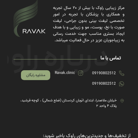
مرکز زیبایی راوک با بیش از ۲۰ سال تجربه
و همکاری با پزشکان با تجربه در امور
تخصصی لیفت بینی بدون جراحی، لیفت
صورت با نخ، پوست، مو و زیبایی و با هدف
ایجاد بستری مناسب جهت خدمت رسانی
به زیباجویان عزیز در حال فعالیت میباشد.
تماس با ما
Ravak.clinic
09190802512
مشاوره رایگان
09190802512
خیابان ملاصدرا، ابتدای اتوبان کردستان (ضلع شمالی) ، کوچه فرشید،
پلاک ۴ واحد ۲
از تخفیف‌ها و جدیدترین‌های راوک باخبر شوید: