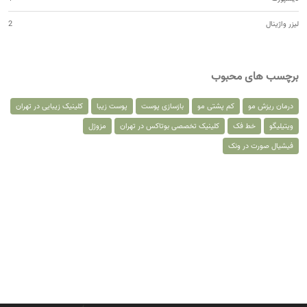
لیزر واژینال
2
برچسب های محبوب
درمان ریزش مو
کم پشتی مو
بازسازی پوست
پوست زیبا
کلینیک زیبایی در تهران
ویتیلیگو
خط فک
کلینیک تخصصی بوتاکس در تهران
مزوژل
فیشیال صورت در ونک