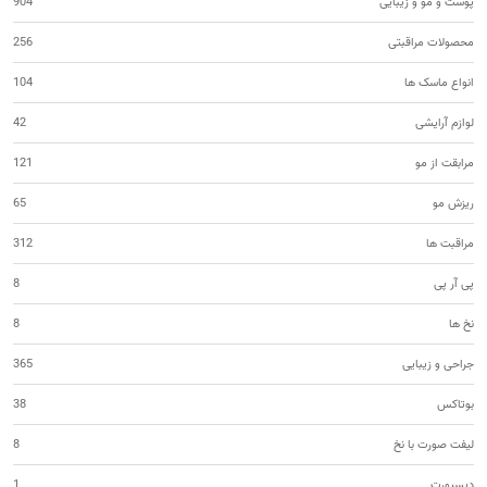
پوست و مو و زیبایی
904
محصولات مراقبتی
256
انواع ماسک ها
104
لوازم آرایشی
42
مرابقت از مو
121
ریزش مو
65
مراقبت ها
312
پی آر پی
8
نخ ها
8
جراحی و زیبایی
365
بوتاکس
38
لیفت صورت با نخ
8
دیسپورت
1