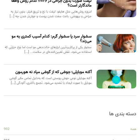
لیفت صورت بدون جراحی در ۲۰۲۶؛ کدام روش واقعاً
ماندگارتر است؟
امروزه روش‌هایی مثل هایفو، لیفت با نخ و تزریق فیلر، بدون نیاز به
جراحی و بیهوشی، باعث سفت شدن پوست و جوان‌تر شدن چه [...]
سشوار سرد یا سشوار گرم: کدام آسیب کمتری به مو
می‌زند؟
سشوار یکی از پرکاربردترین ابزارهای حالت‌دهی مو است اما نوع حرارتی که
استفاده می‌شود، نقش تعیین‌کننده‌ای در سلامت... [...]
آکنه موبایلی؛ جوشی که از گوشی میاد نه هورمون
آکنه موبایلی نوعی جوش پوستی است که به‌دلیل تماس مکرر گوشی
موبایل با صورت ایجاد یا تشدید می‌شود. تجمع باکتری، آلودگی [...]
دسته بندی ها
همه
992