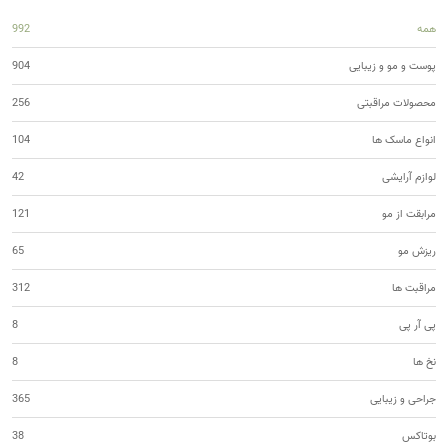
همه
992
پوست و مو و زیبایی
904
محصولات مراقبتی
256
انواع ماسک ها
104
لوازم آرایشی
42
مرابقت از مو
121
ریزش مو
65
مراقبت ها
312
پی آر پی
8
نخ ها
8
جراحی و زیبایی
365
بوتاکس
38