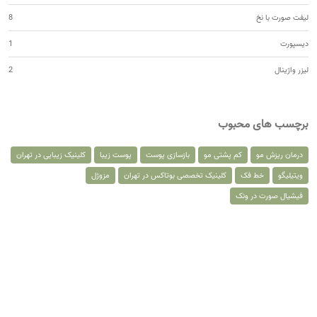
لیفت صورت با نخ
8
دیسپورت
1
لیزر واژینال
2
برچسب های محبوب
درمان ریزش مو
کم پشتی مو
بازسازی پوست
پوست زیبا
کلینیک زیبایی در تهران
ویتیلیگو
خط فک
کلینیک تخصصی بوتاکس در تهران
مزوژل
فیشیال صورت در ونک