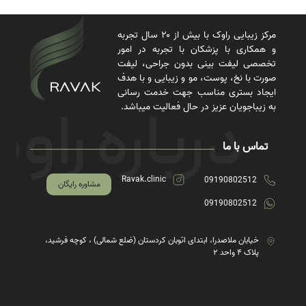
مرکز زیبایی راوک با بیش از ۲۰ سال تجربه
و همکاری با پزشکان با تجربه در امور
تخصصی لیفت بینی بدون جراحی، لیفت
صورت با نخ، پوست، مو و زیبایی و با هدف
ایجاد بستری مناسب جهت خدمت رسانی
به زیباجویان عزیز در حال فعالیت میباشد.
تماس با ما
Ravak.clinic
09190802512
مشاوره رایگان
09190802512
خیابان ملاصدرا، ابتدای اتوبان کردستان (ضلع شمالی) ، کوچه فرشید،
پلاک ۴ واحد ۲