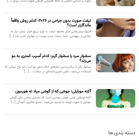
چهره بر اساس آناتومی و حفظ هارمونی طبیعی صورت است. زیبای [...]
لیفت صورت بدون جراحی در ۲۰۲۶؛ کدام روش واقعاً
ماندگارتر است؟
امروزه روش‌هایی مثل هایفو، لیفت با نخ و تزریق فیلر، بدون نیاز به
جراحی و بیهوشی، باعث سفت شدن پوست و جوان‌تر شدن چه [...]
سشوار سرد یا سشوار گرم: کدام آسیب کمتری به مو
می‌زند؟
سشوار یکی از پرکاربردترین ابزارهای حالت‌دهی مو است اما نوع حرارتی که
استفاده می‌شود، نقش تعیین‌کننده‌ای در سلامت... [...]
آکنه موبایلی؛ جوشی که از گوشی میاد نه هورمون
آکنه موبایلی نوعی جوش پوستی است که به‌دلیل تماس مکرر گوشی
موبایل با صورت ایجاد یا تشدید می‌شود. تجمع باکتری، آلودگی [...]
دسته بندی ها