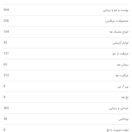
پوست و مو و زیبایی
904
محصولات مراقبتی
256
انواع ماسک ها
104
لوازم آرایشی
42
مرابقت از مو
121
ریزش مو
65
مراقبت ها
312
پی آر پی
8
نخ ها
8
جراحی و زیبایی
365
بوتاکس
38
لیفت صورت با نخ
8