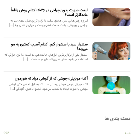
لیفت صورت بدون جراحی در ۲۰۲۶؛ کدام روش واقعاً
ماندگارتر است؟
امروزه روش‌هایی مثل هایفو، لیفت با نخ و تزریق فیلر، بدون نیاز به
جراحی و بیهوشی، باعث سفت شدن پوست و جوان‌تر شدن چه [...]
سشوار سرد یا سشوار گرم: کدام آسیب کمتری به مو
می‌زند؟
سشوار یکی از پرکاربردترین ابزارهای حالت‌دهی مو است اما نوع حرارتی که
استفاده می‌شود، نقش تعیین‌کننده‌ای در سلامت... [...]
آکنه موبایلی؛ جوشی که از گوشی میاد نه هورمون
آکنه موبایلی نوعی جوش پوستی است که به‌دلیل تماس مکرر گوشی
موبایل با صورت ایجاد یا تشدید می‌شود. تجمع باکتری، آلودگی [...]
دسته بندی ها
همه
992