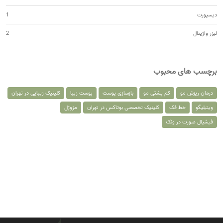
دیسپورت
1
لیزر واژینال
2
برچسب های محبوب
درمان ریزش مو
کم پشتی مو
بازسازی پوست
پوست زیبا
کلینیک زیبایی در تهران
ویتیلیگو
خط فک
کلینیک تخصصی بوتاکس در تهران
مزوژل
فیشیال صورت در ونک