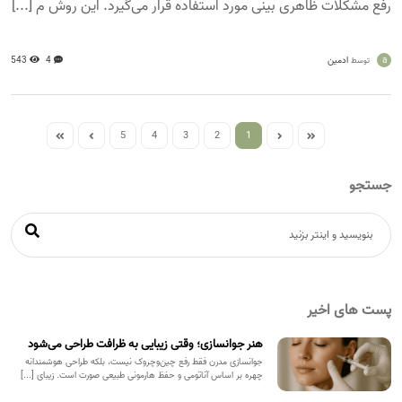
رفع مشکلات ظاهری بینی مورد استفاده قرار می‌گیرد. این روش م [...]
a
ادمین
4
543
توسط
5
4
3
2
1
جستجو
پست های اخیر
هنر جوانسازی؛ وقتی زیبایی به ظرافت طراحی می‌شود
جوانسازی مدرن فقط رفع چین‌وچروک نیست، بلکه طراحی هوشمندانه
چهره بر اساس آناتومی و حفظ هارمونی طبیعی صورت است. زیبای [...]