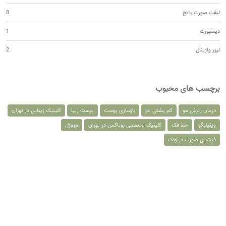
لیفت صورت با نخ
8
دیسپورت
1
لیزر واژینال
2
برچسب های محبوب
درمان ریزش مو
کم پشتی مو
بازسازی پوست
پوست زیبا
کلینیک زیبایی در تهران
ویتیلیگو
خط فک
کلینیک تخصصی بوتاکس در تهران
مزوژل
فیشیال صورت در ونک