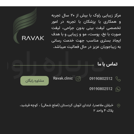
مرکز زیبایی راوک با بیش از ۲۰ سال تجربه
و همکاری با پزشکان با تجربه در امور
تخصصی لیفت بینی بدون جراحی، لیفت
صورت با نخ، پوست، مو و زیبایی و با هدف
ایجاد بستری مناسب جهت خدمت رسانی
به زیباجویان عزیز در حال فعالیت میباشد.
تماس با ما
Ravak.clinic
09190802512
مشاوره رایگان
09190802512
خیابان ملاصدرا، ابتدای اتوبان کردستان (ضلع شمالی) ، کوچه فرشید،
پلاک ۴ واحد ۲