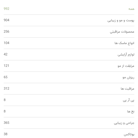
همه
992
پوست و مو و زیبایی
904
محصولات مراقبتی
256
انواع ماسک ها
104
لوازم آرایشی
42
مرابقت از مو
121
ریزش مو
65
مراقبت ها
312
پی آر پی
8
نخ ها
8
جراحی و زیبایی
365
بوتاکس
38