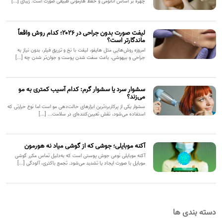
چهره بر اساس آناتومی و حفظ هارمونی طبیعی صورت است. زیبای [...]
لیفت صورت بدون جراحی در ۲۰۲۶؛ کدام روش واقعاً
ماندگارتر است؟
امروزه روش‌هایی مثل هایفو، لیفت با نخ و تزریق فیلر، بدون نیاز به
جراحی و بیهوشی، باعث سفت شدن پوست و جوان‌تر شدن چه [...]
سشوار سرد یا سشوار گرم: کدام آسیب کمتری به مو
می‌زند؟
سشوار یکی از پرکاربردترین ابزارهای حالت‌دهی مو است اما نوع حرارتی که
استفاده می‌شود، نقش تعیین‌کننده‌ای در سلامت... [...]
آکنه موبایلی؛ جوشی که از گوشی میاد نه هورمون
آکنه موبایلی نوعی جوش پوستی است که به‌دلیل تماس مکرر گوشی
موبایل با صورت ایجاد یا تشدید می‌شود. تجمع باکتری، آلودگی [...]
دسته بندی ها