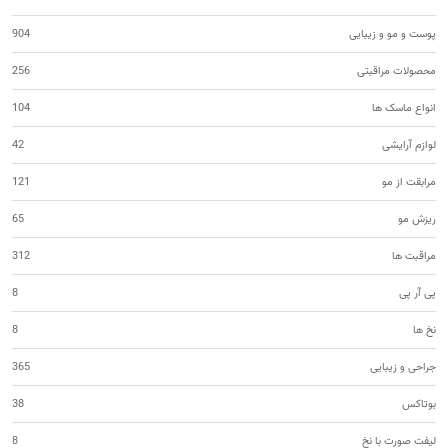
پوست و مو و زیبایی
904
محصولات مراقبتی
256
انواع ماسک ها
104
لوازم آرایشی
42
مرابقت از مو
121
ریزش مو
65
مراقبت ها
312
پی آر پی
8
نخ ها
8
جراحی و زیبایی
365
بوتاکس
38
لیفت صورت با نخ
8