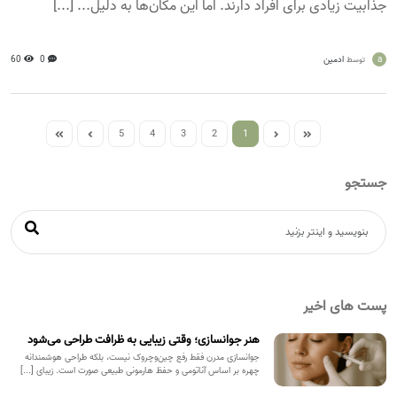
جذابیت زیادی برای افراد دارند. اما این مکان‌ها به دلیل... [...]
a
ادمین
0
60
توسط
5
4
3
2
1
جستجو
پست های اخیر
هنر جوانسازی؛ وقتی زیبایی به ظرافت طراحی می‌شود
جوانسازی مدرن فقط رفع چین‌وچروک نیست، بلکه طراحی هوشمندانه
چهره بر اساس آناتومی و حفظ هارمونی طبیعی صورت است. زیبای [...]