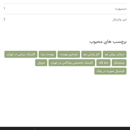
دیسپورت
1
لیزر واژینال
2
برچسب های محبوب
درمان ریزش مو
کم پشتی مو
بازسازی پوست
پوست زیبا
کلینیک زیبایی در تهران
ویتیلیگو
خط فک
کلینیک تخصصی بوتاکس در تهران
مزوژل
فیشیال صورت در ونک