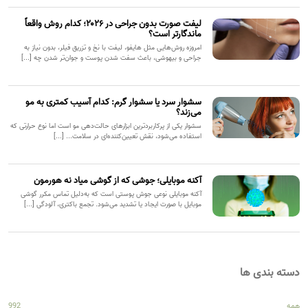
لیفت صورت بدون جراحی در ۲۰۲۶؛ کدام روش واقعاً
ماندگارتر است؟
امروزه روش‌هایی مثل هایفو، لیفت با نخ و تزریق فیلر، بدون نیاز به
جراحی و بیهوشی، باعث سفت شدن پوست و جوان‌تر شدن چه [...]
سشوار سرد یا سشوار گرم: کدام آسیب کمتری به مو
می‌زند؟
سشوار یکی از پرکاربردترین ابزارهای حالت‌دهی مو است اما نوع حرارتی که
استفاده می‌شود، نقش تعیین‌کننده‌ای در سلامت... [...]
آکنه موبایلی؛ جوشی که از گوشی میاد نه هورمون
آکنه موبایلی نوعی جوش پوستی است که به‌دلیل تماس مکرر گوشی
موبایل با صورت ایجاد یا تشدید می‌شود. تجمع باکتری، آلودگی [...]
دسته بندی ها
همه
992