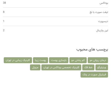
بوتاکس
38
لیفت صورت با نخ
8
دیسپورت
1
لیزر واژینال
2
برچسب های محبوب
درمان ریزش مو
کم پشتی مو
بازسازی پوست
پوست زیبا
کلینیک زیبایی در تهران
ویتیلیگو
خط فک
کلینیک تخصصی بوتاکس در تهران
مزوژل
فیشیال صورت در ونک