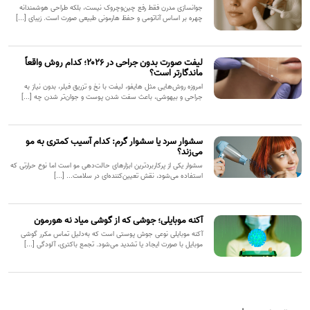
جوانسازی مدرن فقط رفع چین‌وچروک نیست، بلکه طراحی هوشمندانه
چهره بر اساس آناتومی و حفظ هارمونی طبیعی صورت است. زیبای [...]
لیفت صورت بدون جراحی در ۲۰۲۶؛ کدام روش واقعاً
ماندگارتر است؟
امروزه روش‌هایی مثل هایفو، لیفت با نخ و تزریق فیلر، بدون نیاز به
جراحی و بیهوشی، باعث سفت شدن پوست و جوان‌تر شدن چه [...]
سشوار سرد یا سشوار گرم: کدام آسیب کمتری به مو
می‌زند؟
سشوار یکی از پرکاربردترین ابزارهای حالت‌دهی مو است اما نوع حرارتی که
استفاده می‌شود، نقش تعیین‌کننده‌ای در سلامت... [...]
آکنه موبایلی؛ جوشی که از گوشی میاد نه هورمون
آکنه موبایلی نوعی جوش پوستی است که به‌دلیل تماس مکرر گوشی
موبایل با صورت ایجاد یا تشدید می‌شود. تجمع باکتری، آلودگی [...]