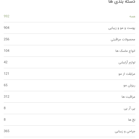
دسته بندی ها
همه
992
پوست و مو و زیبایی
904
محصولات مراقبتی
256
انواع ماسک ها
104
لوازم آرایشی
42
مرابقت از مو
121
ریزش مو
65
مراقبت ها
312
پی آر پی
8
نخ ها
8
جراحی و زیبایی
365