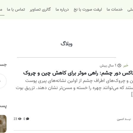
لی
خدمات ما
لیفت صورت با نخ
درباره ما
گالری تصاویر
تماس با ما
مق
وبلاگ
جست
خبر
1 سال پیش
اکس دور چشم: راهی موثر برای کاهش چین و چروک
 و چروک‌های اطراف چشم از اولین نشانه‌های پیری پوست
ند که می‌توانند چهره را خسته و مسن‌تر نشان دهند. تزریق بوت
[
پست
ادمین
0
23
توسط