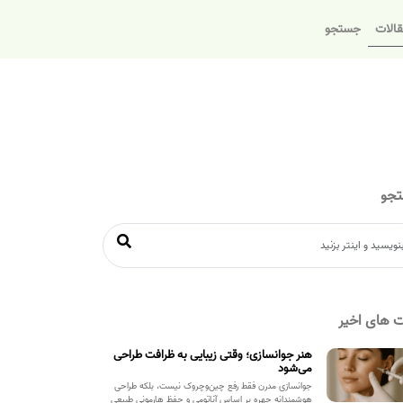
الات
جستجو
جو
 های اخیر
هنر جوانسازی؛ وقتی زیبایی به ظرافت طراحی
می‌شود
جوانسازی مدرن فقط رفع چین‌وچروک نیست، بلکه طراحی
هوشمندانه چهره بر اساس آناتومی و حفظ هارمونی طبیعی