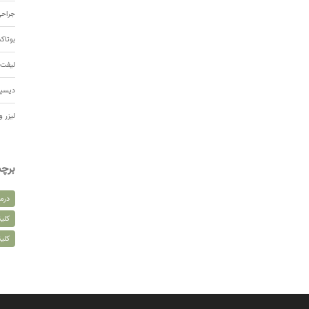
جراحی
بوتا
لیفت 
دیسپ
لیزر و
برچ
درم
کلین
کلی