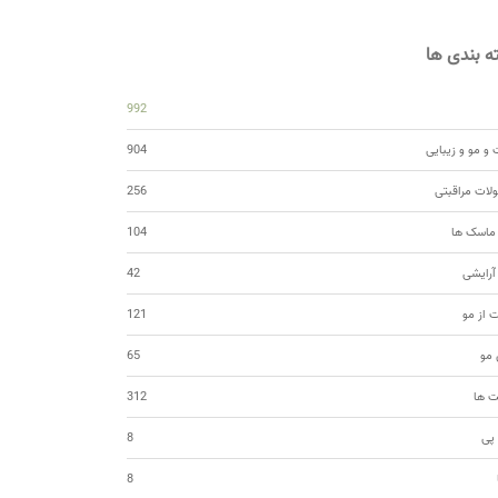
 بندی ها
992
و مو و زیبایی
904
ات مراقبتی
256
 ماسک ها
104
 آرایشی
42
ت از مو
121
مو
65
ت ها
312
 پی
8
8