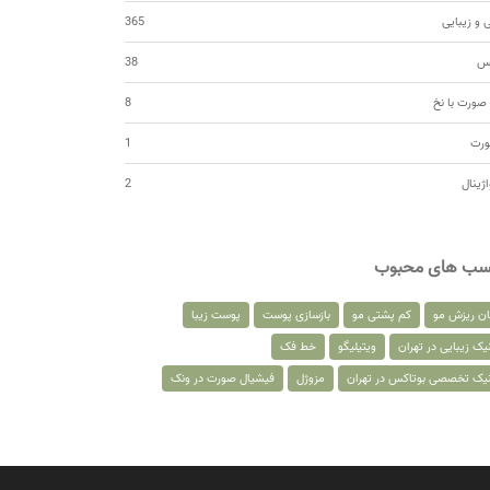
 و زیبایی
365
کس
38
صورت با نخ
8
ورت
1
اژینال
2
سب های محبوب
ان ریزش مو
کم پشتی مو
بازسازی پوست
پوست زیبا
یک زیبایی در تهران
ویتیلیگو
خط فک
نیک تخصصی بوتاکس در تهران
مزوژل
فیشیال صورت در ونک