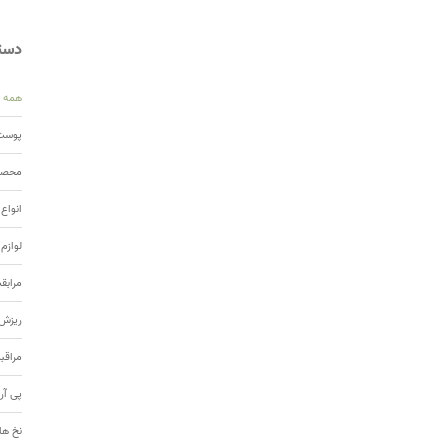
دسته
همه
پوست 
محصول
انواع
لوازم
مرابق
ریزش 
مراقب
پی آر
نخ ها