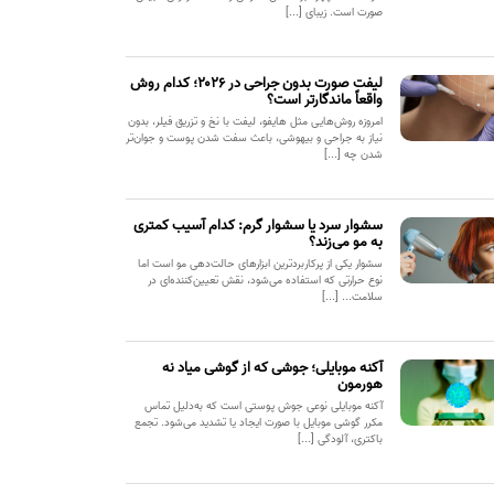
صورت است. زیبای [...]
لیفت صورت بدون جراحی در ۲۰۲۶؛ کدام روش
واقعاً ماندگارتر است؟
امروزه روش‌هایی مثل هایفو، لیفت با نخ و تزریق فیلر، بدون
نیاز به جراحی و بیهوشی، باعث سفت شدن پوست و جوان‌تر
شدن چه [...]
سشوار سرد یا سشوار گرم: کدام آسیب کمتری
به مو می‌زند؟
سشوار یکی از پرکاربردترین ابزارهای حالت‌دهی مو است اما
نوع حرارتی که استفاده می‌شود، نقش تعیین‌کننده‌ای در
سلامت... [...]
آکنه موبایلی؛ جوشی که از گوشی میاد نه
هورمون
آکنه موبایلی نوعی جوش پوستی است که به‌دلیل تماس
مکرر گوشی موبایل با صورت ایجاد یا تشدید می‌شود. تجمع
باکتری، آلودگی [...]