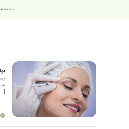
صفحه اص
بوت
چین
هست
...]
a