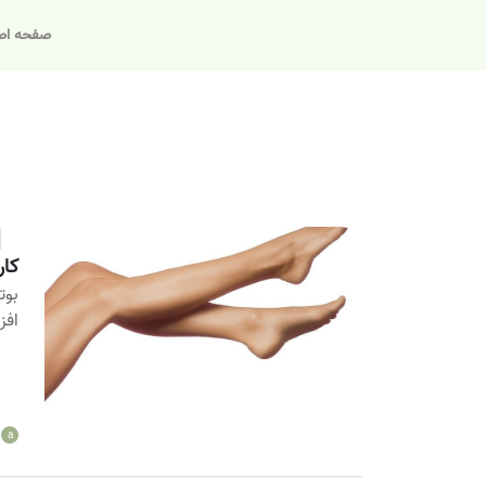
صفحه اص
کار
بوت
افز
a