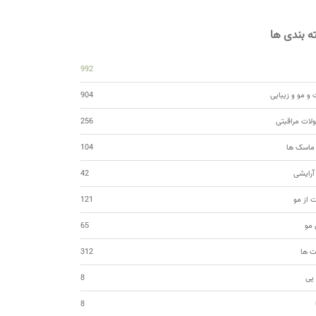
 بندی ها
992
و مو و زیبایی
904
ات مراقبتی
256
 ماسک ها
104
 آرایشی
42
ت از مو
121
مو
65
ت ها
312
 پی
8
8