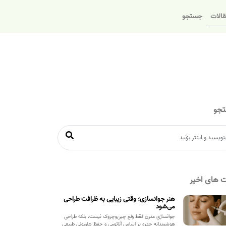
الات
جستجو
جو
 های اخیر
هنر جوانسازی؛ وقتی زیبایی به ظرافت طراحی
می‌شود
جوانسازی مدرن فقط رفع چین‌وچروک نیست، بلکه طراحی
هوشمندانه چهره بر اساس آناتومی و حفظ هارمونی طبیعی