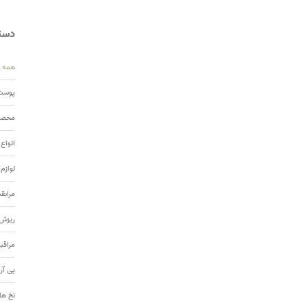
دسته
همه
پوست 
محصول
انواع
لوازم
مرابق
ریزش 
مراقب
پی آر
نخ ها