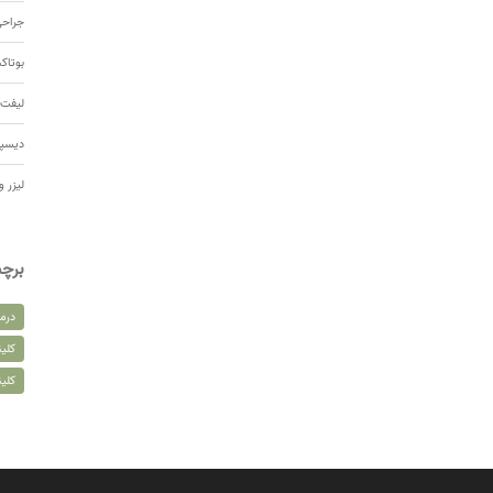
جراحی
بوتا
لیفت 
دیسپ
لیزر و
برچ
درم
کلین
کلی