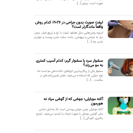
صورت است. زیبای [...]
لیفت صورت بدون جراحی در ۲۰۲۶؛ کدام روش
واقعاً ماندگارتر است؟
امروزه روش‌هایی مثل هایفو، لیفت با نخ و تزریق فیلر، بدون
نیاز به جراحی و بیهوشی، باعث سفت شدن پوست و جوان‌تر
شدن چه [...]
سشوار سرد یا سشوار گرم: کدام آسیب کمتری
به مو می‌زند؟
سشوار یکی از پرکاربردترین ابزارهای حالت‌دهی مو است اما
نوع حرارتی که استفاده می‌شود، نقش تعیین‌کننده‌ای در
سلامت... [...]
آکنه موبایلی؛ جوشی که از گوشی میاد نه
هورمون
آکنه موبایلی نوعی جوش پوستی است که به‌دلیل تماس
مکرر گوشی موبایل با صورت ایجاد یا تشدید می‌شود. تجمع
باکتری، آلودگی [...]