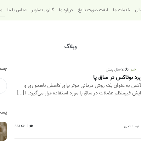
لی
خدمات ما
لیفت صورت با نخ
درباره ما
گالری تصاویر
تماس با ما
مق
وبلاگ
جست
خبر
2 سال پیش
برد بوتاکس در ساق پا
اکس به عنوان یک روش درمانی موثر برای کاهش ناهمواری و
ایش غیرمنظم عضلات در ساق پا مورد استفاده قرار می‌گیرد. ا [...]
پست
ادمین
0
553
توسط