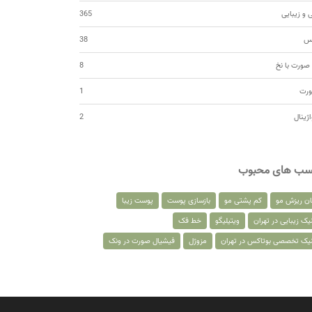
 و زیبایی
365
کس
38
صورت با نخ
8
ورت
1
اژینال
2
سب های محبوب
ان ریزش مو
کم پشتی مو
بازسازی پوست
پوست زیبا
یک زیبایی در تهران
ویتیلیگو
خط فک
نیک تخصصی بوتاکس در تهران
مزوژل
فیشیال صورت در ونک