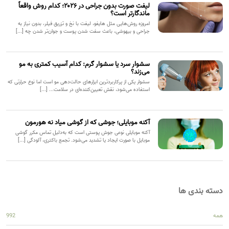
لیفت صورت بدون جراحی در ۲۰۲۶؛ کدام روش واقعاً
ماندگارتر است؟
امروزه روش‌هایی مثل هایفو، لیفت با نخ و تزریق فیلر، بدون نیاز به
جراحی و بیهوشی، باعث سفت شدن پوست و جوان‌تر شدن چه [...]
سشوار سرد یا سشوار گرم: کدام آسیب کمتری به مو
می‌زند؟
سشوار یکی از پرکاربردترین ابزارهای حالت‌دهی مو است اما نوع حرارتی که
استفاده می‌شود، نقش تعیین‌کننده‌ای در سلامت... [...]
آکنه موبایلی؛ جوشی که از گوشی میاد نه هورمون
آکنه موبایلی نوعی جوش پوستی است که به‌دلیل تماس مکرر گوشی
موبایل با صورت ایجاد یا تشدید می‌شود. تجمع باکتری، آلودگی [...]
دسته بندی ها
همه
992