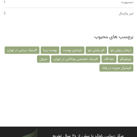
دیسپورت
1
لیزر واژینال
2
برچسب های محبوب
درمان ریزش مو
کم پشتی مو
بازسازی پوست
پوست زیبا
کلینیک زیبایی در تهران
ویتیلیگو
خط فک
کلینیک تخصصی بوتاکس در تهران
مزوژل
فیشیال صورت در ونک
مرکز زیبایی راوک با بیش از ۲۰ سال تجربه