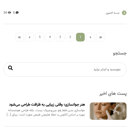
a
ادمین
0
34
توسط
5
4
3
2
1
جستجو
پست های اخیر
هنر جوانسازی؛ وقتی زیبایی به ظرافت طراحی می‌شود
جوانسازی مدرن فقط رفع چین‌وچروک نیست، بلکه طراحی هوشمندانه
چهره بر اساس آناتومی و حفظ هارمونی طبیعی صورت است. زیبای [...]