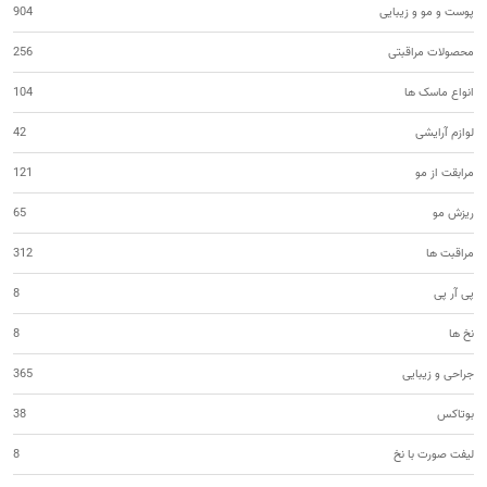
پوست و مو و زیبایی
904
محصولات مراقبتی
256
انواع ماسک ها
104
لوازم آرایشی
42
مرابقت از مو
121
ریزش مو
65
مراقبت ها
312
پی آر پی
8
نخ ها
8
جراحی و زیبایی
365
بوتاکس
38
لیفت صورت با نخ
8