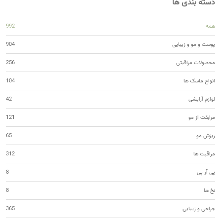
دسته بندی ها
همه
992
پوست و مو و زیبایی
904
محصولات مراقبتی
256
انواع ماسک ها
104
لوازم آرایشی
42
مرابقت از مو
121
ریزش مو
65
مراقبت ها
312
پی آر پی
8
نخ ها
8
جراحی و زیبایی
365