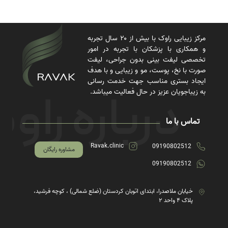
مرکز زیبایی راوک با بیش از ۲۰ سال تجربه
و همکاری با پزشکان با تجربه در امور
تخصصی لیفت بینی بدون جراحی، لیفت
صورت با نخ، پوست، مو و زیبایی و با هدف
ایجاد بستری مناسب جهت خدمت رسانی
به زیباجویان عزیز در حال فعالیت میباشد.
تماس با ما
Ravak.clinic
09190802512
مشاوره رایگان
09190802512
خیابان ملاصدرا، ابتدای اتوبان کردستان (ضلع شمالی) ، کوچه فرشید،
پلاک ۴ واحد ۲