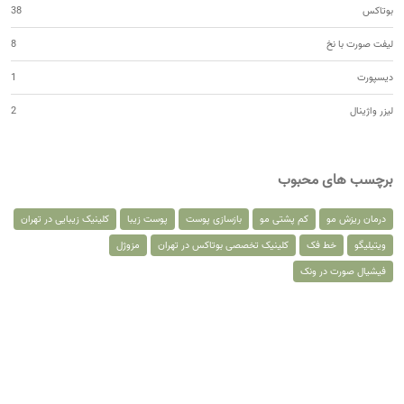
بوتاکس
38
لیفت صورت با نخ
8
دیسپورت
1
لیزر واژینال
2
برچسب های محبوب
درمان ریزش مو
کم پشتی مو
بازسازی پوست
پوست زیبا
کلینیک زیبایی در تهران
ویتیلیگو
خط فک
کلینیک تخصصی بوتاکس در تهران
مزوژل
فیشیال صورت در ونک