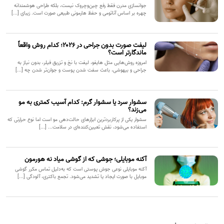
جوانسازی مدرن فقط رفع چین‌وچروک نیست، بلکه طراحی هوشمندانه
چهره بر اساس آناتومی و حفظ هارمونی طبیعی صورت است. زیبای [...]
لیفت صورت بدون جراحی در ۲۰۲۶؛ کدام روش واقعاً
ماندگارتر است؟
امروزه روش‌هایی مثل هایفو، لیفت با نخ و تزریق فیلر، بدون نیاز به
جراحی و بیهوشی، باعث سفت شدن پوست و جوان‌تر شدن چه [...]
سشوار سرد یا سشوار گرم: کدام آسیب کمتری به مو
می‌زند؟
سشوار یکی از پرکاربردترین ابزارهای حالت‌دهی مو است اما نوع حرارتی که
استفاده می‌شود، نقش تعیین‌کننده‌ای در سلامت... [...]
آکنه موبایلی؛ جوشی که از گوشی میاد نه هورمون
آکنه موبایلی نوعی جوش پوستی است که به‌دلیل تماس مکرر گوشی
موبایل با صورت ایجاد یا تشدید می‌شود. تجمع باکتری، آلودگی [...]