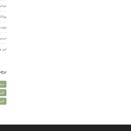
جراحی
بوتا
لیفت 
دیسپ
لیزر و
برچ
درم
کلین
کلی