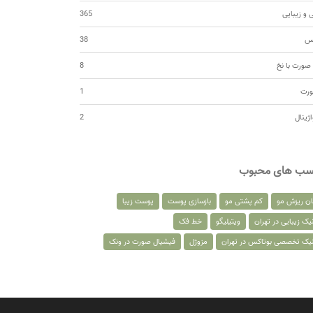
 و زیبایی
365
کس
38
صورت با نخ
8
ورت
1
اژینال
2
سب های محبوب
ان ریزش مو
کم پشتی مو
بازسازی پوست
پوست زیبا
یک زیبایی در تهران
ویتیلیگو
خط فک
نیک تخصصی بوتاکس در تهران
مزوژل
فیشیال صورت در ونک