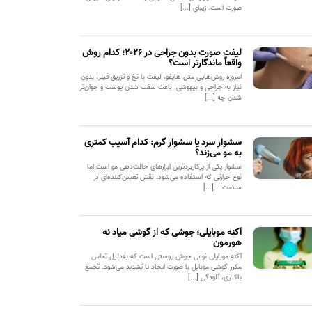
صورت است. زیبای [...]
لیفت صورت بدون جراحی در ۲۰۲۶؛ کدام روش
واقعاً ماندگارتر است؟
امروزه روش‌هایی مثل هایفو، لیفت با نخ و تزریق فیلر، بدون
نیاز به جراحی و بیهوشی، باعث سفت شدن پوست و جوان‌تر
شدن چه [...]
سشوار سرد یا سشوار گرم: کدام آسیب کمتری
به مو می‌زند؟
سشوار یکی از پرکاربردترین ابزارهای حالت‌دهی مو است اما
نوع حرارتی که استفاده می‌شود، نقش تعیین‌کننده‌ای در
سلامت... [...]
آکنه موبایلی؛ جوشی که از گوشی میاد نه
هورمون
آکنه موبایلی نوعی جوش پوستی است که به‌دلیل تماس
مکرر گوشی موبایل با صورت ایجاد یا تشدید می‌شود. تجمع
باکتری، آلودگی [...]