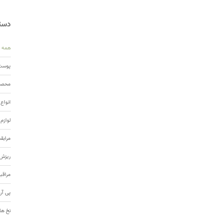
دسته
همه
پوست 
محصول
انواع
لوازم
مرابق
ریزش 
مراقب
پی آر
نخ ها