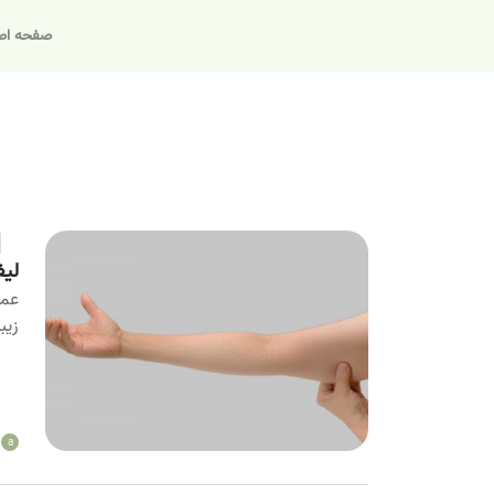
صفحه اص
لیف
عمل
زیب
a