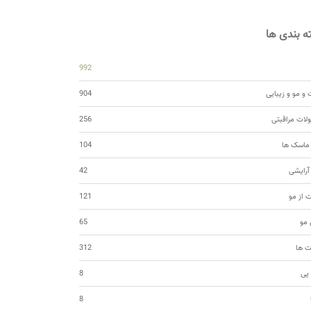
 بندی ها
992
و مو و زیبایی
904
ات مراقبتی
256
 ماسک ها
104
 آرایشی
42
ت از مو
121
مو
65
ت ها
312
 پی
8
8