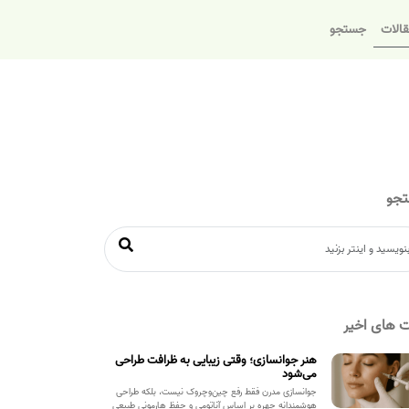
الات
جستجو
جو
 های اخیر
هنر جوانسازی؛ وقتی زیبایی به ظرافت طراحی
می‌شود
جوانسازی مدرن فقط رفع چین‌وچروک نیست، بلکه طراحی
هوشمندانه چهره بر اساس آناتومی و حفظ هارمونی طبیعی