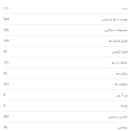
همه
992
پوست و مو و زیبایی
904
محصولات مراقبتی
256
انواع ماسک ها
104
لوازم آرایشی
42
مرابقت از مو
121
ریزش مو
65
مراقبت ها
312
پی آر پی
8
نخ ها
8
جراحی و زیبایی
365
بوتاکس
38