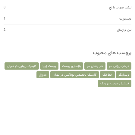
لیفت صورت با نخ
8
دیسپورت
1
لیزر واژینال
2
برچسب های محبوب
درمان ریزش مو
کم پشتی مو
بازسازی پوست
پوست زیبا
کلینیک زیبایی در تهران
ویتیلیگو
خط فک
کلینیک تخصصی بوتاکس در تهران
مزوژل
فیشیال صورت در ونک