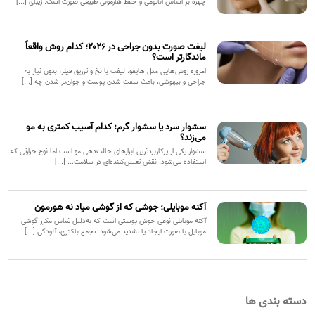
چهره بر اساس آناتومی و حفظ هارمونی طبیعی صورت است. زیبای [...]
لیفت صورت بدون جراحی در ۲۰۲۶؛ کدام روش واقعاً
ماندگارتر است؟
امروزه روش‌هایی مثل هایفو، لیفت با نخ و تزریق فیلر، بدون نیاز به
جراحی و بیهوشی، باعث سفت شدن پوست و جوان‌تر شدن چه [...]
سشوار سرد یا سشوار گرم: کدام آسیب کمتری به مو
می‌زند؟
سشوار یکی از پرکاربردترین ابزارهای حالت‌دهی مو است اما نوع حرارتی که
استفاده می‌شود، نقش تعیین‌کننده‌ای در سلامت... [...]
آکنه موبایلی؛ جوشی که از گوشی میاد نه هورمون
آکنه موبایلی نوعی جوش پوستی است که به‌دلیل تماس مکرر گوشی
موبایل با صورت ایجاد یا تشدید می‌شود. تجمع باکتری، آلودگی [...]
دسته بندی ها