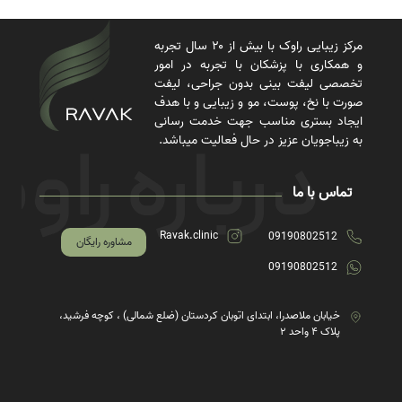
مرکز زیبایی راوک با بیش از ۲۰ سال تجربه
و همکاری با پزشکان با تجربه در امور
تخصصی لیفت بینی بدون جراحی، لیفت
صورت با نخ، پوست، مو و زیبایی و با هدف
ایجاد بستری مناسب جهت خدمت رسانی
به زیباجویان عزیز در حال فعالیت میباشد.
تماس با ما
Ravak.clinic
09190802512
مشاوره رایگان
09190802512
خیابان ملاصدرا، ابتدای اتوبان کردستان (ضلع شمالی) ، کوچه فرشید،
پلاک ۴ واحد ۲