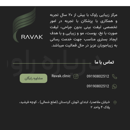
مرکز زیبایی راوک با بیش از ۲۰ سال تجربه
و همکاری با پزشکان با تجربه در امور
تخصصی لیفت بینی بدون جراحی، لیفت
صورت با نخ، پوست، مو و زیبایی و با هدف
ایجاد بستری مناسب جهت خدمت رسانی
به زیباجویان عزیز در حال فعالیت میباشد.
تماس با ما
Ravak.clinic
09190802512
مشاوره رایگان
09190802512
خیابان ملاصدرا، ابتدای اتوبان کردستان (ضلع شمالی) ، کوچه فرشید،
پلاک ۴ واحد ۲