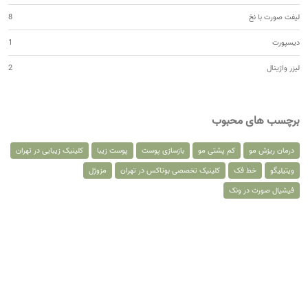
لیفت صورت با نخ
8
دیسپورت
1
لیزر واژینال
2
برچسب های محبوب
درمان ریزش مو
کم پشتی مو
بازسازی پوست
پوست زیبا
کلینیک زیبایی در تهران
ویتیلیگو
خط فک
کلینیک تخصصی بوتاکس در تهران
مزوژل
فیشیال صورت در ونک