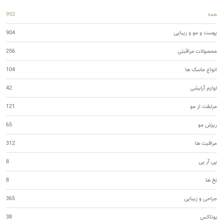
همه
992
پوست و مو و زیبایی
904
محصولات مراقبتی
256
انواع ماسک ها
104
لوازم آرایشی
42
مرابقت از مو
121
ریزش مو
65
مراقبت ها
312
پی آر پی
8
نخ ها
8
جراحی و زیبایی
365
بوتاکس
38