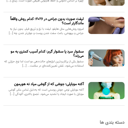
چهره بر اساس آناتومی و حفظ هارمونی طبیعی صورت است. زیبای [...]
لیفت صورت بدون جراحی در ۲۰۲۶؛ کدام روش واقعاً
ماندگارتر است؟
امروزه روش‌هایی مثل هایفو، لیفت با نخ و تزریق فیلر، بدون نیاز به
جراحی و بیهوشی، باعث سفت شدن پوست و جوان‌تر شدن چه [...]
سشوار سرد یا سشوار گرم: کدام آسیب کمتری به مو
می‌زند؟
سشوار یکی از پرکاربردترین ابزارهای حالت‌دهی مو است اما نوع حرارتی که
استفاده می‌شود، نقش تعیین‌کننده‌ای در سلامت... [...]
آکنه موبایلی؛ جوشی که از گوشی میاد نه هورمون
آکنه موبایلی نوعی جوش پوستی است که به‌دلیل تماس مکرر گوشی
موبایل با صورت ایجاد یا تشدید می‌شود. تجمع باکتری، آلودگی [...]
دسته بندی ها