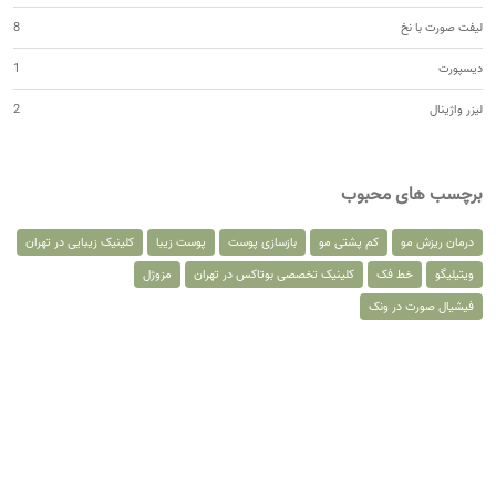
لیفت صورت با نخ
8
دیسپورت
1
لیزر واژینال
2
برچسب های محبوب
درمان ریزش مو
کم پشتی مو
بازسازی پوست
پوست زیبا
کلینیک زیبایی در تهران
ویتیلیگو
خط فک
کلینیک تخصصی بوتاکس در تهران
مزوژل
فیشیال صورت در ونک