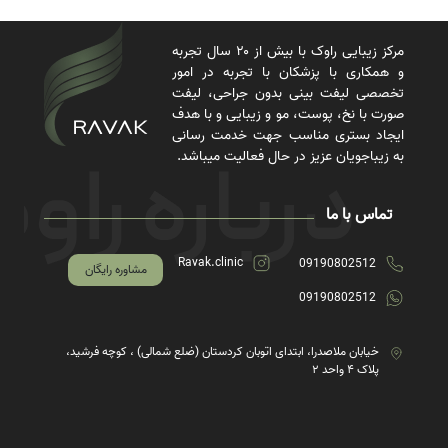
مرکز زیبایی راوک با بیش از ۲۰ سال تجربه
و همکاری با پزشکان با تجربه در امور
تخصصی لیفت بینی بدون جراحی، لیفت
صورت با نخ، پوست، مو و زیبایی و با هدف
ایجاد بستری مناسب جهت خدمت رسانی
به زیباجویان عزیز در حال فعالیت میباشد.
تماس با ما
Ravak.clinic
09190802512
مشاوره رایگان
09190802512
خیابان ملاصدرا، ابتدای اتوبان کردستان (ضلع شمالی) ، کوچه فرشید،
پلاک ۴ واحد ۲