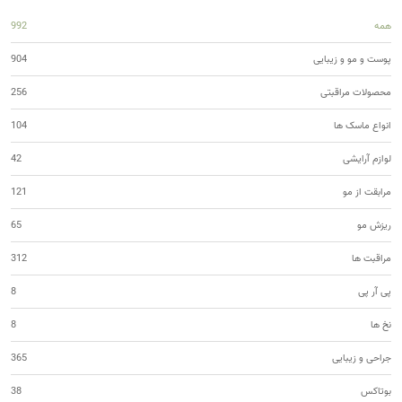
همه
992
پوست و مو و زیبایی
904
محصولات مراقبتی
256
انواع ماسک ها
104
لوازم آرایشی
42
مرابقت از مو
121
ریزش مو
65
مراقبت ها
312
پی آر پی
8
نخ ها
8
جراحی و زیبایی
365
بوتاکس
38