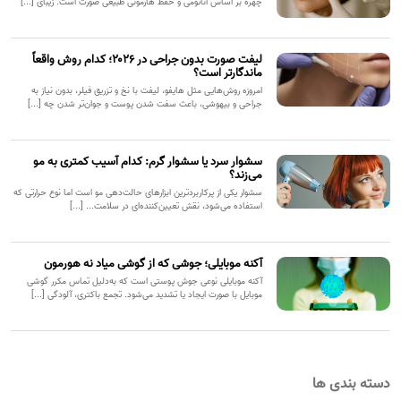
چهره بر اساس آناتومی و حفظ هارمونی طبیعی صورت است. زیبای [...]
لیفت صورت بدون جراحی در ۲۰۲۶؛ کدام روش واقعاً
ماندگارتر است؟
امروزه روش‌هایی مثل هایفو، لیفت با نخ و تزریق فیلر، بدون نیاز به
جراحی و بیهوشی، باعث سفت شدن پوست و جوان‌تر شدن چه [...]
سشوار سرد یا سشوار گرم: کدام آسیب کمتری به مو
می‌زند؟
سشوار یکی از پرکاربردترین ابزارهای حالت‌دهی مو است اما نوع حرارتی که
استفاده می‌شود، نقش تعیین‌کننده‌ای در سلامت... [...]
آکنه موبایلی؛ جوشی که از گوشی میاد نه هورمون
آکنه موبایلی نوعی جوش پوستی است که به‌دلیل تماس مکرر گوشی
موبایل با صورت ایجاد یا تشدید می‌شود. تجمع باکتری، آلودگی [...]
دسته بندی ها