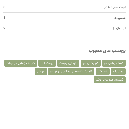
لیفت صورت با نخ
8
دیسپورت
1
لیزر واژینال
2
برچسب های محبوب
درمان ریزش مو
کم پشتی مو
بازسازی پوست
پوست زیبا
کلینیک زیبایی در تهران
ویتیلیگو
خط فک
کلینیک تخصصی بوتاکس در تهران
مزوژل
فیشیال صورت در ونک