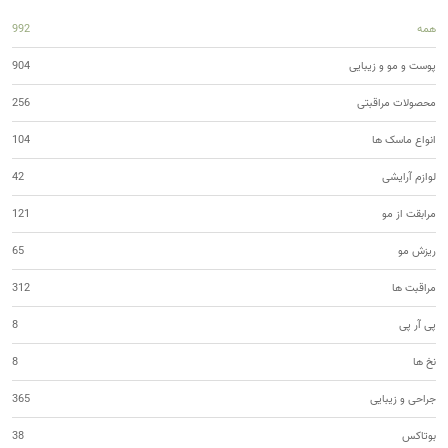
همه
992
پوست و مو و زیبایی
904
محصولات مراقبتی
256
انواع ماسک ها
104
لوازم آرایشی
42
مرابقت از مو
121
ریزش مو
65
مراقبت ها
312
پی آر پی
8
نخ ها
8
جراحی و زیبایی
365
بوتاکس
38