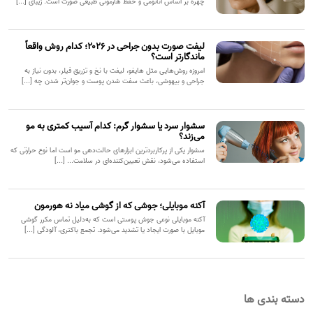
چهره بر اساس آناتومی و حفظ هارمونی طبیعی صورت است. زیبای [...]
لیفت صورت بدون جراحی در ۲۰۲۶؛ کدام روش واقعاً
ماندگارتر است؟
امروزه روش‌هایی مثل هایفو، لیفت با نخ و تزریق فیلر، بدون نیاز به
جراحی و بیهوشی، باعث سفت شدن پوست و جوان‌تر شدن چه [...]
سشوار سرد یا سشوار گرم: کدام آسیب کمتری به مو
می‌زند؟
سشوار یکی از پرکاربردترین ابزارهای حالت‌دهی مو است اما نوع حرارتی که
استفاده می‌شود، نقش تعیین‌کننده‌ای در سلامت... [...]
آکنه موبایلی؛ جوشی که از گوشی میاد نه هورمون
آکنه موبایلی نوعی جوش پوستی است که به‌دلیل تماس مکرر گوشی
موبایل با صورت ایجاد یا تشدید می‌شود. تجمع باکتری، آلودگی [...]
دسته بندی ها