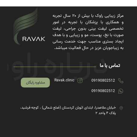
مرکز زیبایی راوک با بیش از ۲۰ سال تجربه
و همکاری با پزشکان با تجربه در امور
تخصصی لیفت بینی بدون جراحی، لیفت
صورت با نخ، پوست، مو و زیبایی و با هدف
ایجاد بستری مناسب جهت خدمت رسانی
به زیباجویان عزیز در حال فعالیت میباشد.
تماس با ما
Ravak.clinic
09190802512
مشاوره رایگان
09190802512
خیابان ملاصدرا، ابتدای اتوبان کردستان (ضلع شمالی) ، کوچه فرشید،
پلاک ۴ واحد ۲