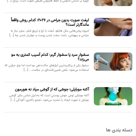
چهره بر اساس آناتومی و حفظ هارمونی طبیعی صورت است. زیبای [...]
لیفت صورت بدون جراحی در ۲۰۲۶؛ کدام روش واقعاً
ماندگارتر است؟
امروزه روش‌هایی مثل هایفو، لیفت با نخ و تزریق فیلر، بدون نیاز به
جراحی و بیهوشی، باعث سفت شدن پوست و جوان‌تر شدن چه [...]
سشوار سرد یا سشوار گرم: کدام آسیب کمتری به مو
می‌زند؟
سشوار یکی از پرکاربردترین ابزارهای حالت‌دهی مو است اما نوع حرارتی که
استفاده می‌شود، نقش تعیین‌کننده‌ای در سلامت... [...]
آکنه موبایلی؛ جوشی که از گوشی میاد نه هورمون
آکنه موبایلی نوعی جوش پوستی است که به‌دلیل تماس مکرر گوشی
موبایل با صورت ایجاد یا تشدید می‌شود. تجمع باکتری، آلودگی [...]
دسته بندی ها