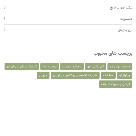
لیفت صورت با نخ
8
دیسپورت
1
لیزر واژینال
2
برچسب های محبوب
درمان ریزش مو
کم پشتی مو
بازسازی پوست
پوست زیبا
کلینیک زیبایی در تهران
ویتیلیگو
خط فک
کلینیک تخصصی بوتاکس در تهران
مزوژل
فیشیال صورت در ونک