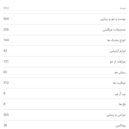
همه
992
پوست و مو و زیبایی
904
محصولات مراقبتی
256
انواع ماسک ها
104
لوازم آرایشی
42
مرابقت از مو
121
ریزش مو
65
مراقبت ها
312
پی آر پی
8
نخ ها
8
جراحی و زیبایی
365
بوتاکس
38