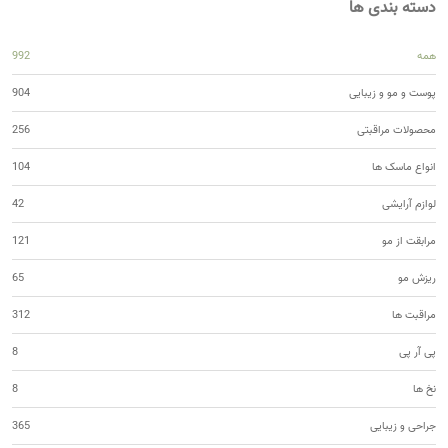
دسته بندی ها
همه
992
پوست و مو و زیبایی
904
محصولات مراقبتی
256
انواع ماسک ها
104
لوازم آرایشی
42
مرابقت از مو
121
ریزش مو
65
مراقبت ها
312
پی آر پی
8
نخ ها
8
جراحی و زیبایی
365