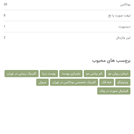
بوتاکس
38
لیفت صورت با نخ
8
دیسپورت
1
لیزر واژینال
2
برچسب های محبوب
درمان ریزش مو
کم پشتی مو
بازسازی پوست
پوست زیبا
کلینیک زیبایی در تهران
ویتیلیگو
خط فک
کلینیک تخصصی بوتاکس در تهران
مزوژل
فیشیال صورت در ونک