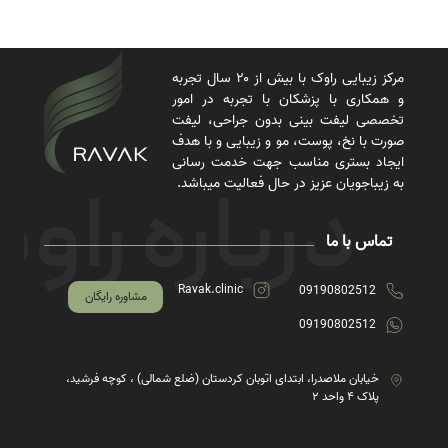
مرکز زیبایی راوک با بیش از ۲۰ سال تجربه
و همکاری با پزشکان با تجربه در امور
تخصصی لیفت بینی بدون جراحی، لیفت
صورت با نخ، پوست، مو و زیبایی و با هدف
ایجاد بستری مناسب جهت خدمت رسانی
به زیباجویان عزیز در حال فعالیت میباشد.
تماس با ما
Ravak.clinic
09190802512
مشاوره رایگان
09190802512
خیابان ملاصدرا، ابتدای اتوبان کردستان (ضلع شمالی) ، کوچه فرشید،
پلاک ۴ واحد ۲