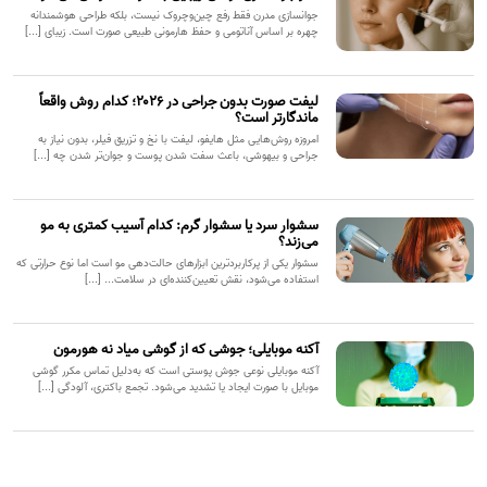
جوانسازی مدرن فقط رفع چین‌وچروک نیست، بلکه طراحی هوشمندانه
چهره بر اساس آناتومی و حفظ هارمونی طبیعی صورت است. زیبای [...]
لیفت صورت بدون جراحی در ۲۰۲۶؛ کدام روش واقعاً
ماندگارتر است؟
امروزه روش‌هایی مثل هایفو، لیفت با نخ و تزریق فیلر، بدون نیاز به
جراحی و بیهوشی، باعث سفت شدن پوست و جوان‌تر شدن چه [...]
سشوار سرد یا سشوار گرم: کدام آسیب کمتری به مو
می‌زند؟
سشوار یکی از پرکاربردترین ابزارهای حالت‌دهی مو است اما نوع حرارتی که
استفاده می‌شود، نقش تعیین‌کننده‌ای در سلامت... [...]
آکنه موبایلی؛ جوشی که از گوشی میاد نه هورمون
آکنه موبایلی نوعی جوش پوستی است که به‌دلیل تماس مکرر گوشی
موبایل با صورت ایجاد یا تشدید می‌شود. تجمع باکتری، آلودگی [...]