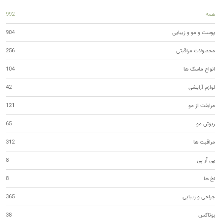
همه
992
پوست و مو و زیبایی
904
محصولات مراقبتی
256
انواع ماسک ها
104
لوازم آرایشی
42
مرابقت از مو
121
ریزش مو
65
مراقبت ها
312
پی آر پی
8
نخ ها
8
جراحی و زیبایی
365
بوتاکس
38