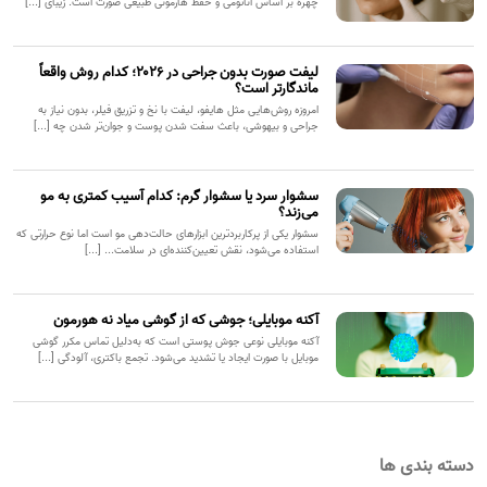
چهره بر اساس آناتومی و حفظ هارمونی طبیعی صورت است. زیبای [...]
لیفت صورت بدون جراحی در ۲۰۲۶؛ کدام روش واقعاً
ماندگارتر است؟
امروزه روش‌هایی مثل هایفو، لیفت با نخ و تزریق فیلر، بدون نیاز به
جراحی و بیهوشی، باعث سفت شدن پوست و جوان‌تر شدن چه [...]
سشوار سرد یا سشوار گرم: کدام آسیب کمتری به مو
می‌زند؟
سشوار یکی از پرکاربردترین ابزارهای حالت‌دهی مو است اما نوع حرارتی که
استفاده می‌شود، نقش تعیین‌کننده‌ای در سلامت... [...]
آکنه موبایلی؛ جوشی که از گوشی میاد نه هورمون
آکنه موبایلی نوعی جوش پوستی است که به‌دلیل تماس مکرر گوشی
موبایل با صورت ایجاد یا تشدید می‌شود. تجمع باکتری، آلودگی [...]
دسته بندی ها