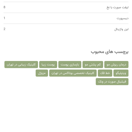
لیفت صورت با نخ
8
دیسپورت
1
لیزر واژینال
2
برچسب های محبوب
درمان ریزش مو
کم پشتی مو
بازسازی پوست
پوست زیبا
کلینیک زیبایی در تهران
ویتیلیگو
خط فک
کلینیک تخصصی بوتاکس در تهران
مزوژل
فیشیال صورت در ونک