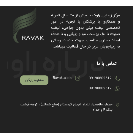
مرکز زیبایی راوک با بیش از ۲۰ سال تجربه
و همکاری با پزشکان با تجربه در امور
تخصصی لیفت بینی بدون جراحی، لیفت
صورت با نخ، پوست، مو و زیبایی و با هدف
ایجاد بستری مناسب جهت خدمت رسانی
به زیباجویان عزیز در حال فعالیت میباشد.
تماس با ما
Ravak.clinic
09190802512
مشاوره رایگان
09190802512
خیابان ملاصدرا، ابتدای اتوبان کردستان (ضلع شمالی) ، کوچه فرشید،
پلاک ۴ واحد ۲