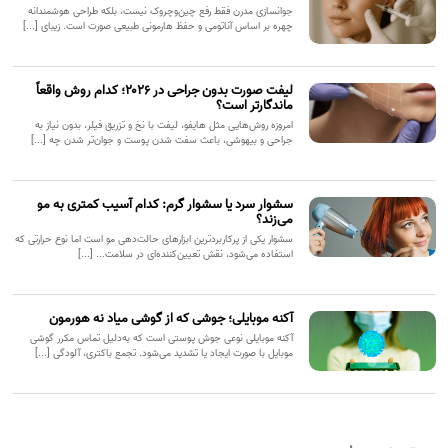
جوانسازی مدرن فقط رفع چین‌وچروک نیست، بلکه طراحی هوشمندانه
چهره بر اساس آناتومی و حفظ هارمونی طبیعی صورت است. زیبای [...]
لیفت صورت بدون جراحی در ۲۰۲۶؛ کدام روش واقعاً
ماندگارتر است؟
امروزه روش‌هایی مثل هایفو، لیفت با نخ و تزریق فیلر، بدون نیاز به
جراحی و بیهوشی، باعث سفت شدن پوست و جوان‌تر شدن چه [...]
سشوار سرد یا سشوار گرم: کدام آسیب کمتری به مو
می‌زند؟
سشوار یکی از پرکاربردترین ابزارهای حالت‌دهی مو است اما نوع حرارتی که
استفاده می‌شود، نقش تعیین‌کننده‌ای در سلامت... [...]
آکنه موبایلی؛ جوشی که از گوشی میاد نه هورمون
آکنه موبایلی نوعی جوش پوستی است که به‌دلیل تماس مکرر گوشی
موبایل با صورت ایجاد یا تشدید می‌شود. تجمع باکتری، آلودگی [...]