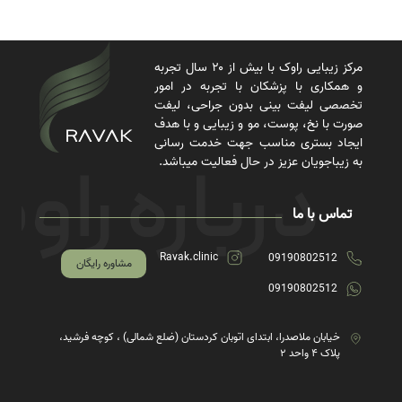
مرکز زیبایی راوک با بیش از ۲۰ سال تجربه
و همکاری با پزشکان با تجربه در امور
تخصصی لیفت بینی بدون جراحی، لیفت
صورت با نخ، پوست، مو و زیبایی و با هدف
ایجاد بستری مناسب جهت خدمت رسانی
به زیباجویان عزیز در حال فعالیت میباشد.
تماس با ما
Ravak.clinic
09190802512
مشاوره رایگان
09190802512
خیابان ملاصدرا، ابتدای اتوبان کردستان (ضلع شمالی) ، کوچه فرشید،
پلاک ۴ واحد ۲