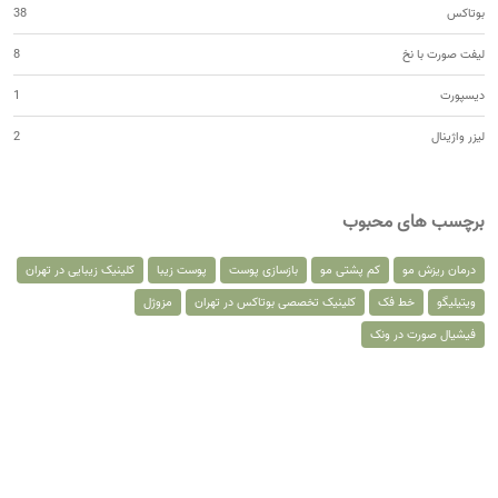
بوتاکس
38
لیفت صورت با نخ
8
دیسپورت
1
لیزر واژینال
2
برچسب های محبوب
درمان ریزش مو
کم پشتی مو
بازسازی پوست
پوست زیبا
کلینیک زیبایی در تهران
ویتیلیگو
خط فک
کلینیک تخصصی بوتاکس در تهران
مزوژل
فیشیال صورت در ونک