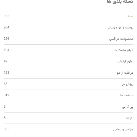
دسته بندی ها
همه
992
پوست و مو و زیبایی
904
محصولات مراقبتی
256
انواع ماسک ها
104
لوازم آرایشی
42
مرابقت از مو
121
ریزش مو
65
مراقبت ها
312
پی آر پی
8
نخ ها
8
جراحی و زیبایی
365