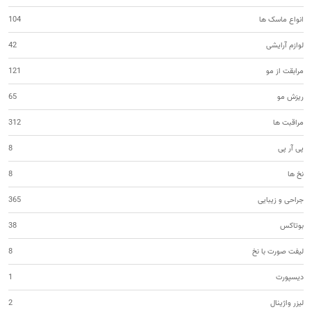
انواع ماسک ها
104
لوازم آرایشی
42
مرابقت از مو
121
ریزش مو
65
مراقبت ها
312
پی آر پی
8
نخ ها
8
جراحی و زیبایی
365
بوتاکس
38
لیفت صورت با نخ
8
دیسپورت
1
لیزر واژینال
2