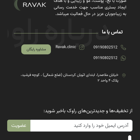
صورت با نخ، پوست، مو و زیبایی و با هدف
ایجاد بستری مناسب جهت خدمت رسانی
به زیباجویان عزیز در حال فعالیت میباشد.
تماس با ما
Ravak.clinic
09190802512
مشاوره رایگان
09190802512
خیابان ملاصدرا، ابتدای اتوبان کردستان (ضلع شمالی) ، کوچه فرشید،
پلاک ۴ واحد ۲
از تخفیف‌ها و جدیدترین‌های راوک باخبر شوید:
عضویت