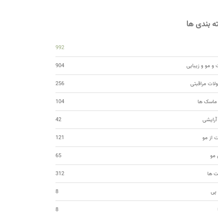
 بندی ها
992
و مو و زیبایی
904
ات مراقبتی
256
 ماسک ها
104
 آرایشی
42
ت از مو
121
مو
65
ت ها
312
 پی
8
8