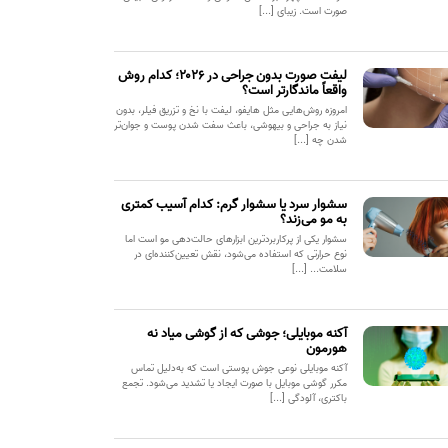
صورت است. زیبای [...]
لیفت صورت بدون جراحی در ۲۰۲۶؛ کدام روش
واقعاً ماندگارتر است؟
امروزه روش‌هایی مثل هایفو، لیفت با نخ و تزریق فیلر، بدون
نیاز به جراحی و بیهوشی، باعث سفت شدن پوست و جوان‌تر
شدن چه [...]
سشوار سرد یا سشوار گرم: کدام آسیب کمتری
به مو می‌زند؟
سشوار یکی از پرکاربردترین ابزارهای حالت‌دهی مو است اما
نوع حرارتی که استفاده می‌شود، نقش تعیین‌کننده‌ای در
سلامت... [...]
آکنه موبایلی؛ جوشی که از گوشی میاد نه
هورمون
آکنه موبایلی نوعی جوش پوستی است که به‌دلیل تماس
مکرر گوشی موبایل با صورت ایجاد یا تشدید می‌شود. تجمع
باکتری، آلودگی [...]