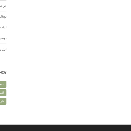
جراحی
بوتا
لیفت 
دیسپ
لیزر و
برچ
درم
کلین
کلی