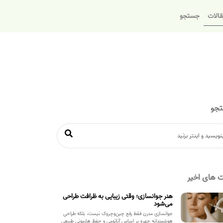
الات
جستجو
جو
 های اخیر
هنر جوانسازی؛ وقتی زیبایی به ظرافت طراحی
می‌شود
جوانسازی مدرن فقط رفع چین‌وچروک نیست، بلکه طراحی
هوشمندانه چهره بر اساس آناتومی و حفظ هارمونی طبیعی