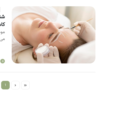
شنا
کا
موه
می‌
a
1