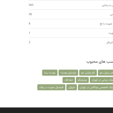
 و زیبایی
365
کس
38
صورت با نخ
8
ورت
1
اژینال
2
سب های محبوب
ان ریزش مو
کم پشتی مو
بازسازی پوست
پوست زیبا
یک زیبایی در تهران
ویتیلیگو
خط فک
نیک تخصصی بوتاکس در تهران
مزوژل
فیشیال صورت در ونک