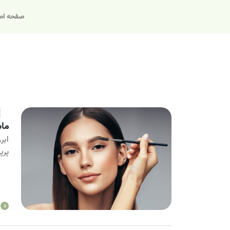
صفحه اص
ماس
ابر
پرپ
a