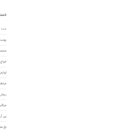
دسته
همه
پوست 
محصول
انواع
لوازم
مرابق
ریزش 
مراقب
پی آر
نخ ها