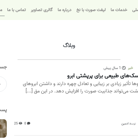
لی
خدمات ما
لیفت صورت با نخ
درباره ما
گالری تصاویر
تماس با ما
مق
وبلاگ
جست
خبر
1 سال پیش
ک‌های طبیعی برای پرپشتی ابرو
وها تأثیر زیادی بر زیبایی و تعادل چهره دارند و داشتن ابروهای
شت می‌تواند جذابیت صورت را افزایش دهد. در این مق [...]
پست
ادمین
0
25
توسط