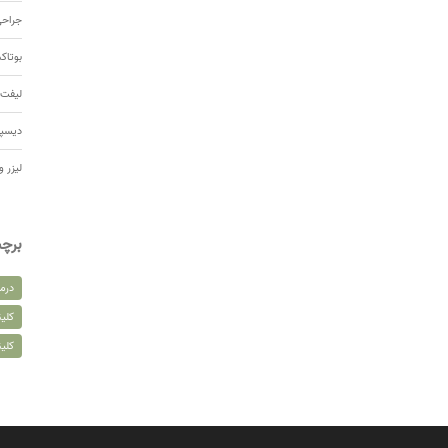
جراحی
بوتا
لیفت 
دیسپ
لیزر و
برچ
درم
کلین
کلی