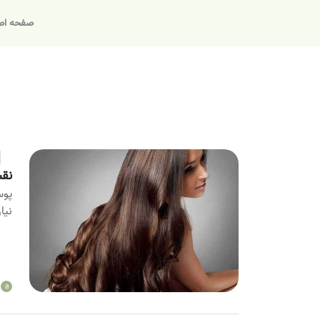
صفحه اص
نقش
پوس
نیا
a