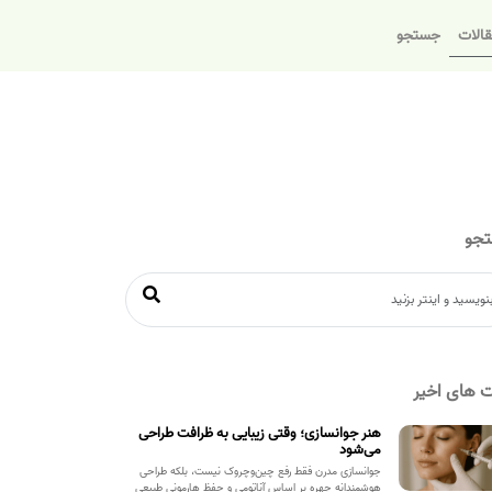
الات
جستجو
جو
 های اخیر
هنر جوانسازی؛ وقتی زیبایی به ظرافت طراحی
می‌شود
جوانسازی مدرن فقط رفع چین‌وچروک نیست، بلکه طراحی
هوشمندانه چهره بر اساس آناتومی و حفظ هارمونی طبیعی