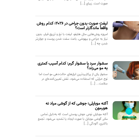
صورت است. زیبای [...]
لیفت صورت بدون جراحی در ۲۰۲۶؛ کدام روش
واقعاً ماندگارتر است؟
امروزه روش‌هایی مثل هایفو، لیفت با نخ و تزریق فیلر، بدون
نیاز به جراحی و بیهوشی، باعث سفت شدن پوست و جوان‌تر
شدن چه [...]
سشوار سرد یا سشوار گرم: کدام آسیب کمتری
به مو می‌زند؟
سشوار یکی از پرکاربردترین ابزارهای حالت‌دهی مو است اما
نوع حرارتی که استفاده می‌شود، نقش تعیین‌کننده‌ای در
سلامت... [...]
آکنه موبایلی؛ جوشی که از گوشی میاد نه
هورمون
آکنه موبایلی نوعی جوش پوستی است که به‌دلیل تماس
مکرر گوشی موبایل با صورت ایجاد یا تشدید می‌شود. تجمع
باکتری، آلودگی [...]