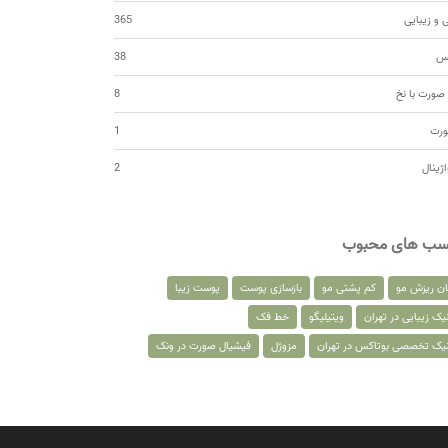
 و زیبایی
365
کس
38
صورت با نخ
8
ورت
1
اژینال
2
سب های محبوب
ان ریزش مو
کم پشتی مو
بازسازی پوست
پوست زیبا
یک زیبایی در تهران
ویتیلیگو
خط فک
نیک تخصصی بوتاکس در تهران
مزوژل
فیشیال صورت در ونک