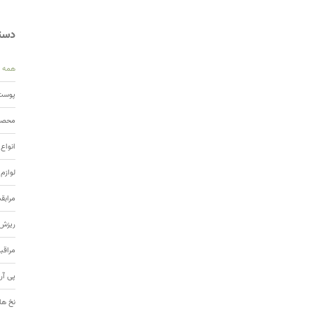
دسته
همه
پوست 
محصول
انواع
لوازم
مرابق
ریزش 
مراقب
پی آر
نخ ها