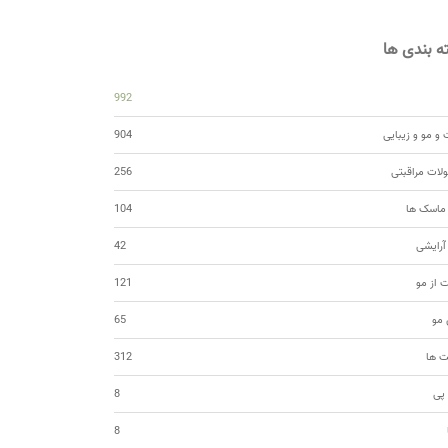
 بندی ها
992
و مو و زیبایی
904
ات مراقبتی
256
 ماسک ها
104
 آرایشی
42
ت از مو
121
مو
65
ت ها
312
 پی
8
8