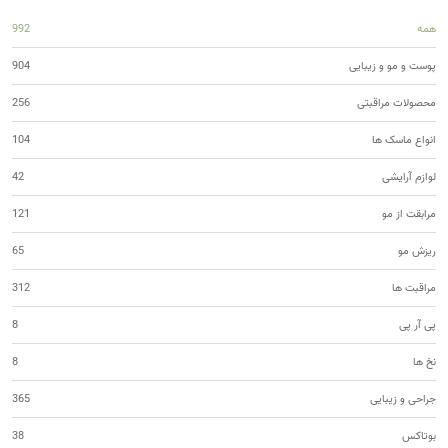
همه
992
پوست و مو و زیبایی
904
محصولات مراقبتی
256
انواع ماسک ها
104
لوازم آرایشی
42
مرابقت از مو
121
ریزش مو
65
مراقبت ها
312
پی آر پی
8
نخ ها
8
جراحی و زیبایی
365
بوتاکس
38