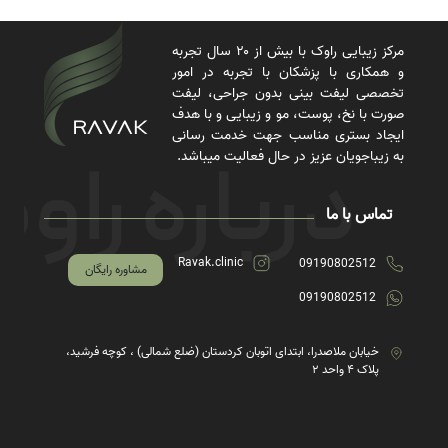
مرکز زیبایی راوک با بیش از ۲۰ سال تجربه
و همکاری با پزشکان با تجربه در امور
تخصصی لیفت بینی بدون جراحی، لیفت
صورت با نخ، پوست، مو و زیبایی و با هدف
ایجاد بستری مناسب جهت خدمت رسانی
به زیباجویان عزیز در حال فعالیت میباشد.
تماس با ما
Ravak.clinic
09190802512
مشاوره رایگان
09190802512
خیابان ملاصدرا، ابتدای اتوبان کردستان (ضلع شمالی) ، کوچه فرشید،
پلاک ۴ واحد ۲