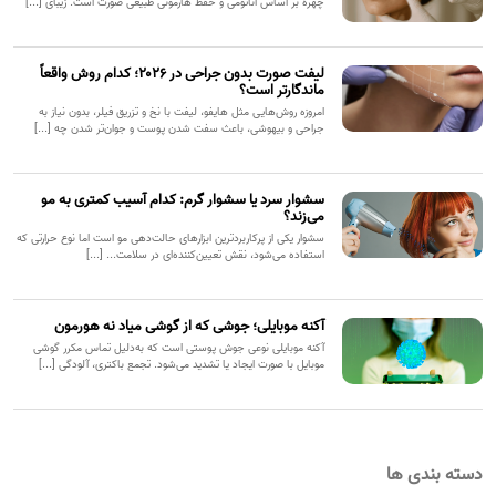
چهره بر اساس آناتومی و حفظ هارمونی طبیعی صورت است. زیبای [...]
لیفت صورت بدون جراحی در ۲۰۲۶؛ کدام روش واقعاً
ماندگارتر است؟
امروزه روش‌هایی مثل هایفو، لیفت با نخ و تزریق فیلر، بدون نیاز به
جراحی و بیهوشی، باعث سفت شدن پوست و جوان‌تر شدن چه [...]
سشوار سرد یا سشوار گرم: کدام آسیب کمتری به مو
می‌زند؟
سشوار یکی از پرکاربردترین ابزارهای حالت‌دهی مو است اما نوع حرارتی که
استفاده می‌شود، نقش تعیین‌کننده‌ای در سلامت... [...]
آکنه موبایلی؛ جوشی که از گوشی میاد نه هورمون
آکنه موبایلی نوعی جوش پوستی است که به‌دلیل تماس مکرر گوشی
موبایل با صورت ایجاد یا تشدید می‌شود. تجمع باکتری، آلودگی [...]
دسته بندی ها