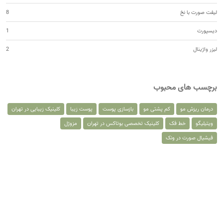
لیفت صورت با نخ
8
دیسپورت
1
لیزر واژینال
2
برچسب های محبوب
درمان ریزش مو
کم پشتی مو
بازسازی پوست
پوست زیبا
کلینیک زیبایی در تهران
ویتیلیگو
خط فک
کلینیک تخصصی بوتاکس در تهران
مزوژل
فیشیال صورت در ونک