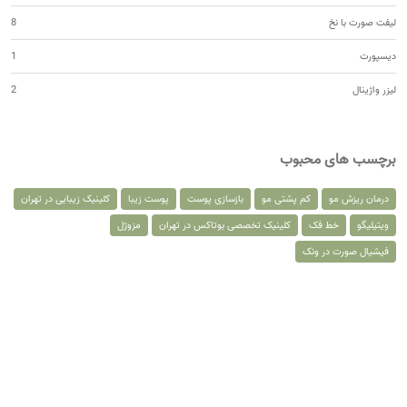
لیفت صورت با نخ
8
دیسپورت
1
لیزر واژینال
2
برچسب های محبوب
درمان ریزش مو
کم پشتی مو
بازسازی پوست
پوست زیبا
کلینیک زیبایی در تهران
ویتیلیگو
خط فک
کلینیک تخصصی بوتاکس در تهران
مزوژل
فیشیال صورت در ونک