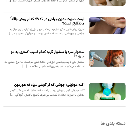
چهره بر اساس آناتومی و حفظ هارمونی طبیعی صورت است. زیبای [...]
لیفت صورت بدون جراحی در ۲۰۲۶؛ کدام روش واقعاً
ماندگارتر است؟
امروزه روش‌هایی مثل هایفو، لیفت با نخ و تزریق فیلر، بدون نیاز به
جراحی و بیهوشی، باعث سفت شدن پوست و جوان‌تر شدن چه [...]
سشوار سرد یا سشوار گرم: کدام آسیب کمتری به مو
می‌زند؟
سشوار یکی از پرکاربردترین ابزارهای حالت‌دهی مو است اما نوع حرارتی که
استفاده می‌شود، نقش تعیین‌کننده‌ای در سلامت... [...]
آکنه موبایلی؛ جوشی که از گوشی میاد نه هورمون
آکنه موبایلی نوعی جوش پوستی است که به‌دلیل تماس مکرر گوشی
موبایل با صورت ایجاد یا تشدید می‌شود. تجمع باکتری، آلودگی [...]
دسته بندی ها