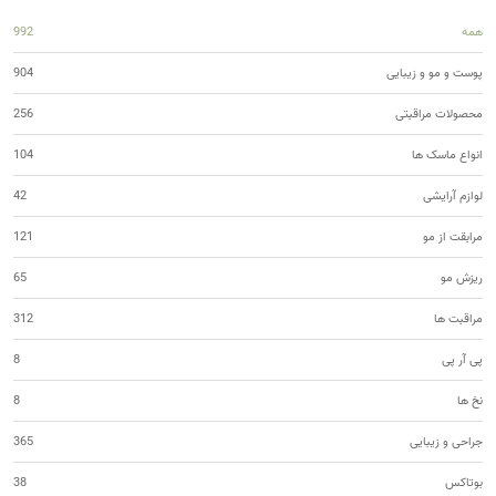
همه
992
پوست و مو و زیبایی
904
محصولات مراقبتی
256
انواع ماسک ها
104
لوازم آرایشی
42
مرابقت از مو
121
ریزش مو
65
مراقبت ها
312
پی آر پی
8
نخ ها
8
جراحی و زیبایی
365
بوتاکس
38