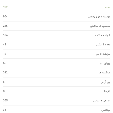
همه
992
پوست و مو و زیبایی
904
محصولات مراقبتی
256
انواع ماسک ها
104
لوازم آرایشی
42
مرابقت از مو
121
ریزش مو
65
مراقبت ها
312
پی آر پی
8
نخ ها
8
جراحی و زیبایی
365
بوتاکس
38