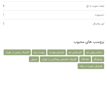
لیفت صورت با نخ
8
دیسپورت
1
لیزر واژینال
2
برچسب های محبوب
درمان ریزش مو
کم پشتی مو
بازسازی پوست
پوست زیبا
کلینیک زیبایی در تهران
ویتیلیگو
خط فک
کلینیک تخصصی بوتاکس در تهران
مزوژل
فیشیال صورت در ونک