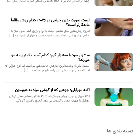
چهره بر اساس آناتومی و حفظ هارمونی طبیعی صورت است. زیبای [...]
لیفت صورت بدون جراحی در ۲۰۲۶؛ کدام روش واقعاً
ماندگارتر است؟
امروزه روش‌هایی مثل هایفو، لیفت با نخ و تزریق فیلر، بدون نیاز به
جراحی و بیهوشی، باعث سفت شدن پوست و جوان‌تر شدن چه [...]
سشوار سرد یا سشوار گرم: کدام آسیب کمتری به مو
می‌زند؟
سشوار یکی از پرکاربردترین ابزارهای حالت‌دهی مو است اما نوع حرارتی که
استفاده می‌شود، نقش تعیین‌کننده‌ای در سلامت... [...]
آکنه موبایلی؛ جوشی که از گوشی میاد نه هورمون
آکنه موبایلی نوعی جوش پوستی است که به‌دلیل تماس مکرر گوشی
موبایل با صورت ایجاد یا تشدید می‌شود. تجمع باکتری، آلودگی [...]
دسته بندی ها