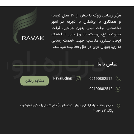
مرکز زیبایی راوک با بیش از ۲۰ سال تجربه
و همکاری با پزشکان با تجربه در امور
تخصصی لیفت بینی بدون جراحی، لیفت
صورت با نخ، پوست، مو و زیبایی و با هدف
ایجاد بستری مناسب جهت خدمت رسانی
به زیباجویان عزیز در حال فعالیت میباشد.
تماس با ما
Ravak.clinic
09190802512
مشاوره رایگان
09190802512
خیابان ملاصدرا، ابتدای اتوبان کردستان (ضلع شمالی) ، کوچه فرشید،
پلاک ۴ واحد ۲