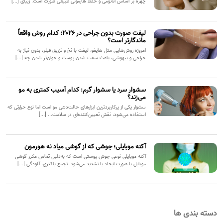
چهره بر اساس آناتومی و حفظ هارمونی طبیعی صورت است. زیبای [...]
لیفت صورت بدون جراحی در ۲۰۲۶؛ کدام روش واقعاً
ماندگارتر است؟
امروزه روش‌هایی مثل هایفو، لیفت با نخ و تزریق فیلر، بدون نیاز به
جراحی و بیهوشی، باعث سفت شدن پوست و جوان‌تر شدن چه [...]
سشوار سرد یا سشوار گرم: کدام آسیب کمتری به مو
می‌زند؟
سشوار یکی از پرکاربردترین ابزارهای حالت‌دهی مو است اما نوع حرارتی که
استفاده می‌شود، نقش تعیین‌کننده‌ای در سلامت... [...]
آکنه موبایلی؛ جوشی که از گوشی میاد نه هورمون
آکنه موبایلی نوعی جوش پوستی است که به‌دلیل تماس مکرر گوشی
موبایل با صورت ایجاد یا تشدید می‌شود. تجمع باکتری، آلودگی [...]
دسته بندی ها