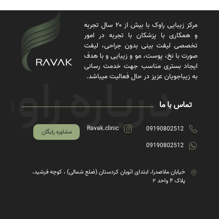
مرکز زیبایی راوک با بیش از ۲۰ سال تجربه
و همکاری با پزشکان با تجربه در امور
تخصصی لیفت بینی بدون جراحی، لیفت
صورت با نخ، پوست، مو و زیبایی و با هدف
ایجاد بستری مناسب جهت خدمت رسانی
به زیباجویان عزیز در حال فعالیت میباشد.
تماس با ما
Ravak.clinic
09190802512
مشاوره رایگان
09190802512
خیابان ملاصدرا، ابتدای اتوبان کردستان (ضلع شمالی) ، کوچه فرشید،
پلاک ۴ واحد ۲