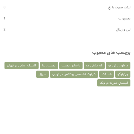
لیفت صورت با نخ
8
دیسپورت
1
لیزر واژینال
2
برچسب های محبوب
درمان ریزش مو
کم پشتی مو
بازسازی پوست
پوست زیبا
کلینیک زیبایی در تهران
ویتیلیگو
خط فک
کلینیک تخصصی بوتاکس در تهران
مزوژل
فیشیال صورت در ونک