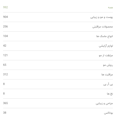
همه
992
پوست و مو و زیبایی
904
محصولات مراقبتی
256
انواع ماسک ها
104
لوازم آرایشی
42
مرابقت از مو
121
ریزش مو
65
مراقبت ها
312
پی آر پی
8
نخ ها
8
جراحی و زیبایی
365
بوتاکس
38