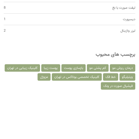
لیفت صورت با نخ
8
دیسپورت
1
لیزر واژینال
2
برچسب های محبوب
درمان ریزش مو
کم پشتی مو
بازسازی پوست
پوست زیبا
کلینیک زیبایی در تهران
ویتیلیگو
خط فک
کلینیک تخصصی بوتاکس در تهران
مزوژل
فیشیال صورت در ونک