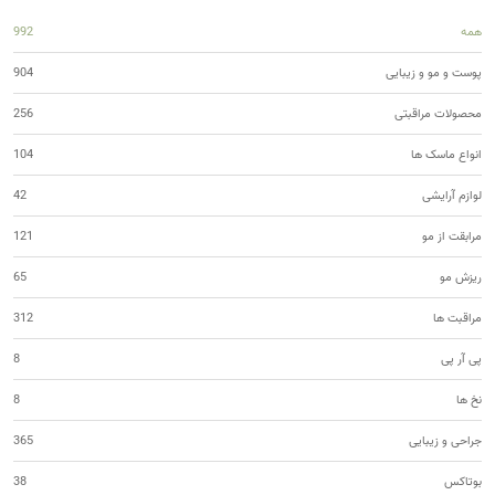
همه
992
پوست و مو و زیبایی
904
محصولات مراقبتی
256
انواع ماسک ها
104
لوازم آرایشی
42
مرابقت از مو
121
ریزش مو
65
مراقبت ها
312
پی آر پی
8
نخ ها
8
جراحی و زیبایی
365
بوتاکس
38