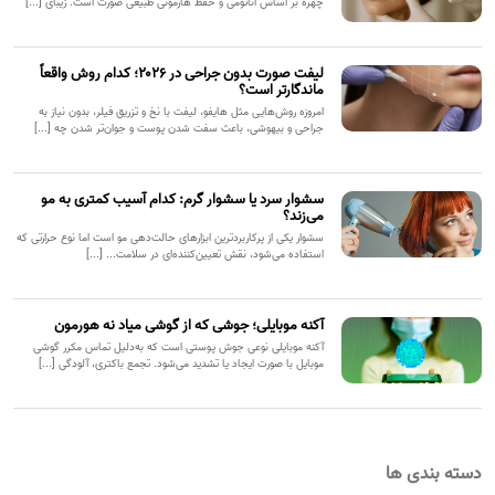
چهره بر اساس آناتومی و حفظ هارمونی طبیعی صورت است. زیبای [...]
لیفت صورت بدون جراحی در ۲۰۲۶؛ کدام روش واقعاً
ماندگارتر است؟
امروزه روش‌هایی مثل هایفو، لیفت با نخ و تزریق فیلر، بدون نیاز به
جراحی و بیهوشی، باعث سفت شدن پوست و جوان‌تر شدن چه [...]
سشوار سرد یا سشوار گرم: کدام آسیب کمتری به مو
می‌زند؟
سشوار یکی از پرکاربردترین ابزارهای حالت‌دهی مو است اما نوع حرارتی که
استفاده می‌شود، نقش تعیین‌کننده‌ای در سلامت... [...]
آکنه موبایلی؛ جوشی که از گوشی میاد نه هورمون
آکنه موبایلی نوعی جوش پوستی است که به‌دلیل تماس مکرر گوشی
موبایل با صورت ایجاد یا تشدید می‌شود. تجمع باکتری، آلودگی [...]
دسته بندی ها