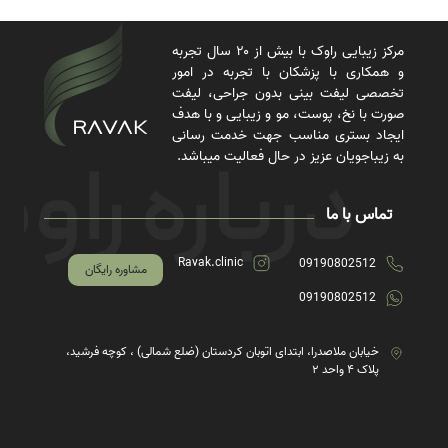
مرکز زیبایی راوک با بیش از ۲۰ سال تجربه
و همکاری با پزشکان با تجربه در امور
تخصصی لیفت بینی بدون جراحی، لیفت
صورت با نخ، پوست، مو و زیبایی و با هدف
ایجاد بستری مناسب جهت خدمت رسانی
به زیباجویان عزیز در حال فعالیت میباشد.
تماس با ما
Ravak.clinic
09190802512
مشاوره رایگان
09190802512
خیابان ملاصدرا، ابتدای اتوبان کردستان (ضلع شمالی) ، کوچه فرشید،
پلاک ۴ واحد ۲