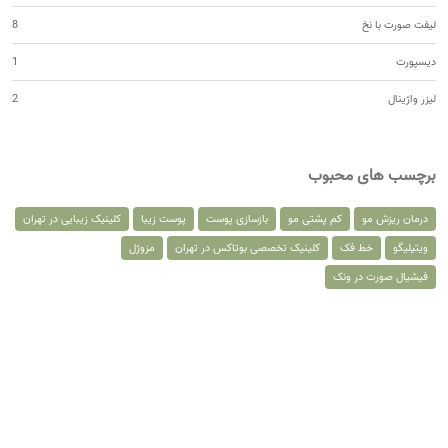
لیفت صورت با نخ
8
دیسپورت
1
لیزر واژینال
2
برچسب های محبوب
درمان ریزش مو
کم پشتی مو
بازسازی پوست
پوست زیبا
کلینیک زیبایی در تهران
ویتیلیگو
خط فک
کلینیک تخصصی بوتاکس در تهران
مزوژل
فیشیال صورت در ونک