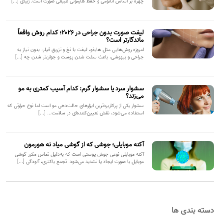
چهره بر اساس آناتومی و حفظ هارمونی طبیعی صورت است. زیبای [...]
لیفت صورت بدون جراحی در ۲۰۲۶؛ کدام روش واقعاً
ماندگارتر است؟
امروزه روش‌هایی مثل هایفو، لیفت با نخ و تزریق فیلر، بدون نیاز به
جراحی و بیهوشی، باعث سفت شدن پوست و جوان‌تر شدن چه [...]
سشوار سرد یا سشوار گرم: کدام آسیب کمتری به مو
می‌زند؟
سشوار یکی از پرکاربردترین ابزارهای حالت‌دهی مو است اما نوع حرارتی که
استفاده می‌شود، نقش تعیین‌کننده‌ای در سلامت... [...]
آکنه موبایلی؛ جوشی که از گوشی میاد نه هورمون
آکنه موبایلی نوعی جوش پوستی است که به‌دلیل تماس مکرر گوشی
موبایل با صورت ایجاد یا تشدید می‌شود. تجمع باکتری، آلودگی [...]
دسته بندی ها