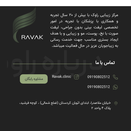
مرکز زیبایی راوک با بیش از ۲۰ سال تجربه
و همکاری با پزشکان با تجربه در امور
تخصصی لیفت بینی بدون جراحی، لیفت
صورت با نخ، پوست، مو و زیبایی و با هدف
ایجاد بستری مناسب جهت خدمت رسانی
به زیباجویان عزیز در حال فعالیت میباشد.
تماس با ما
Ravak.clinic
09190802512
مشاوره رایگان
09190802512
خیابان ملاصدرا، ابتدای اتوبان کردستان (ضلع شمالی) ، کوچه فرشید،
پلاک ۴ واحد ۲