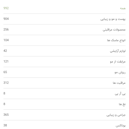
همه
992
پوست و مو و زیبایی
904
محصولات مراقبتی
256
انواع ماسک ها
104
لوازم آرایشی
42
مرابقت از مو
121
ریزش مو
65
مراقبت ها
312
پی آر پی
8
نخ ها
8
جراحی و زیبایی
365
بوتاکس
38