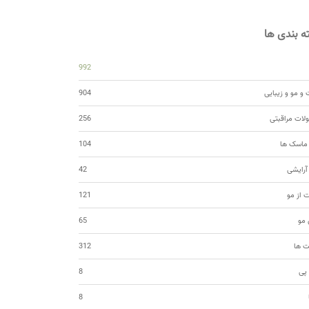
 بندی ها
992
و مو و زیبایی
904
ات مراقبتی
256
 ماسک ها
104
 آرایشی
42
ت از مو
121
مو
65
ت ها
312
 پی
8
8