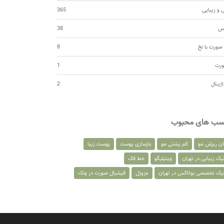
 و زیبایی
365
کس
38
صورت با نخ
8
ورت
1
اژینال
2
سب های محبوب
ان ریزش مو
کم پشتی مو
بازسازی پوست
پوست زیبا
یک زیبایی در تهران
ویتیلیگو
خط فک
نیک تخصصی بوتاکس در تهران
مزوژل
فیشیال صورت در ونک