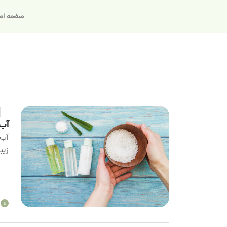
صفحه اص
آب 
آب 
زیب
a