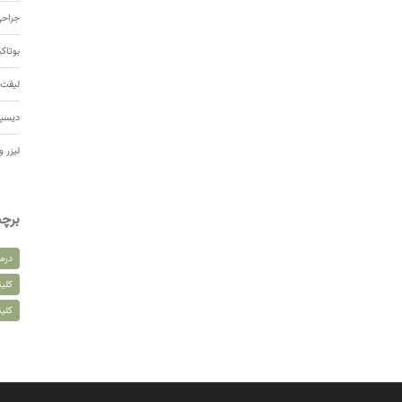
جراحی
بوتا
لیفت 
دیسپ
لیزر و
برچ
درم
کلین
کلی