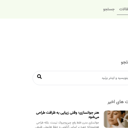
الات
جستجو
جو
 های اخیر
هنر جوانسازی؛ وقتی زیبایی به ظرافت طراحی
می‌شود
جوانسازی مدرن فقط رفع چین‌وچروک نیست، بلکه طراحی
هوشمندانه چهره بر اساس آناتومی و حفظ هارمونی طبیعی