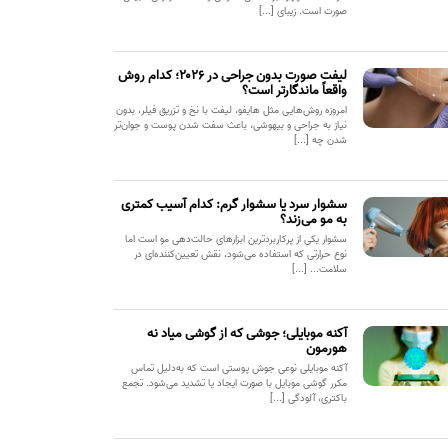
صورت است. زیبای [...]
لیفت صورت بدون جراحی در ۲۰۲۶؛ کدام روش
واقعاً ماندگارتر است؟
امروزه روش‌هایی مثل هایفو، لیفت با نخ و تزریق فیلر، بدون
نیاز به جراحی و بیهوشی، باعث سفت شدن پوست و جوان‌تر
شدن چه [...]
سشوار سرد یا سشوار گرم: کدام آسیب کمتری
به مو می‌زند؟
سشوار یکی از پرکاربردترین ابزارهای حالت‌دهی مو است اما
نوع حرارتی که استفاده می‌شود، نقش تعیین‌کننده‌ای در
سلامت... [...]
آکنه موبایلی؛ جوشی که از گوشی میاد نه
هورمون
آکنه موبایلی نوعی جوش پوستی است که به‌دلیل تماس
مکرر گوشی موبایل با صورت ایجاد یا تشدید می‌شود. تجمع
باکتری، آلودگی [...]