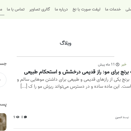
لی
خدمات ما
لیفت صورت با نخ
درباره ما
گالری تصاویر
تماس با ما
مق
وبلاگ
جست
خبر
11 ماه پیش
برنج برای مو: راز قدیمی درخشش و استحکام طبیعی
برنج یکی از رازهای قدیمی و طبیعی برای داشتن موهایی سالم و
است. این ماده ساده و در دسترس می‌تواند ریزش مو را ک [...]
پست
ادمین
0
9
توسط