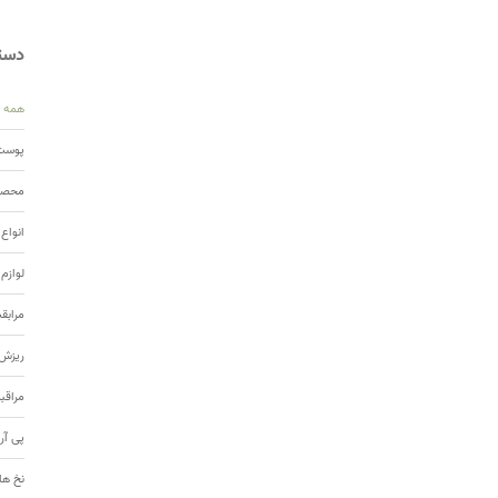
دسته
همه
پوست 
محصول
انواع
لوازم
مرابق
ریزش 
مراقب
پی آر
نخ ها